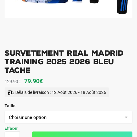
Survetement Real Madrid
Training 2025 2026 Bleu
Tache
Le
Le
79.90
€
129.90
€
prix
prix
Délais de livraison : 12 Août 2026 - 18 Août 2026
initial
actuel
Taille
était :
est :
129.90€.
79.90€.
Effacer
quantité