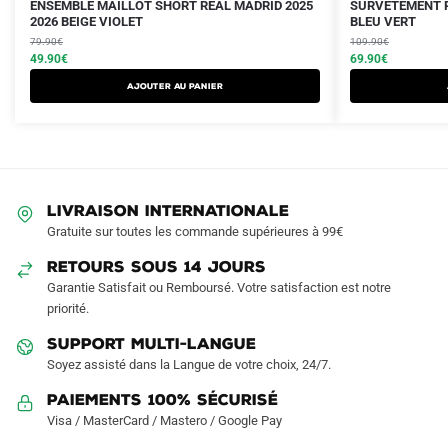
Le
Le
Le
Le
Ce
Ce
ENSEMBLE MAILLOT SHORT REAL MADRID 2025
SURVETEMENT R
prix
prix
2026 BEIGE VIOLET
prix
prix
BLEU VERT
produit
produit
initial
actuel
initial
actuel
79.90
€
109.90
€
a
a
était :
est :
49.90
€
était :
est :
69.90
€
plusieurs
plusieurs
79.90€.
49.90€.
109.90€.
69.90€.
AJOUTER AU PANIER
variations.
variations.
Les
Les
options
options
peuvent
peuvent
être
être
LIVRAISON INTERNATIONALE
choisies
choisies
Gratuite sur toutes les commande supérieures à 99€
sur
sur
RETOURS SOUS 14 JOURS
la
la
Garantie Satisfait ou Remboursé. Votre satisfaction est notre
page
page
priorité.
du
du
produit
produit
SUPPORT MULTI-LANGUE
Soyez assisté dans la Langue de votre choix, 24/7.
Paiements 100% Sécurisé
Visa / MasterCard / Mastero / Google Pay