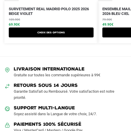
Le
Le
Le
Le
Ce
Ce
SURVETEMENT REAL MADRID POLO 2025 2026
ENSEMBLE MAIL
prix
prix
BEIGE VIOLET
prix
prix
2026 BLEU CIEL
produit
produit
initial
actuel
initial
actuel
109.90
€
79.90
€
a
a
était :
est :
69.90
€
était :
est :
49.90
€
plusieurs
plusieurs
109.90€.
69.90€.
79.90€.
49.90€.
Choix des options
variations.
variations.
Les
Les
options
options
peuvent
peuvent
être
être
LIVRAISON INTERNATIONALE
choisies
choisies
Gratuite sur toutes les commande supérieures à 99€
sur
sur
RETOURS SOUS 14 JOURS
la
la
Garantie Satisfait ou Remboursé. Votre satisfaction est notre
page
page
priorité.
du
du
produit
produit
SUPPORT MULTI-LANGUE
Soyez assisté dans la Langue de votre choix, 24/7.
Paiements 100% Sécurisé
Visa / MasterCard / Mastero / Google Pay