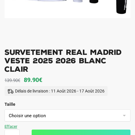
Survetement Real Madrid
Veste 2025 2026 Blanc
Clair
Le
Le
89.90
€
139.90
€
prix
prix
Délais de livraison : 11 Août 2026 - 17 Août 2026
initial
actuel
Taille
était :
est :
139.90€.
89.90€.
Effacer
quantité