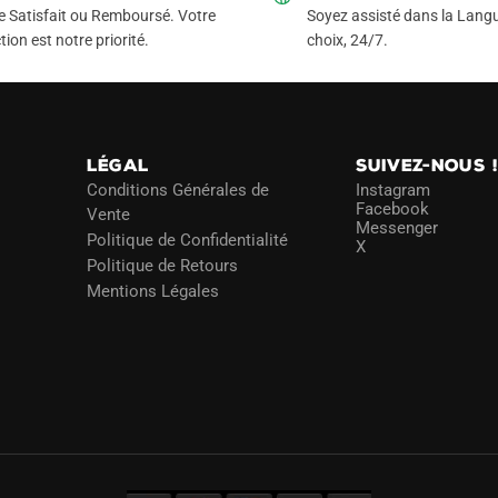
options
e Satisfait ou Remboursé. Votre
Soyez assisté dans la Langu
peuvent
tion est notre priorité.
choix, 24/7.
être
choisies
sur
la
LÉGAL
SUIVEZ-NOUS 
page
Conditions Générales de
Instagram
du
Facebook
Vente
Messenger
produit
Politique de Confidentialité
X
Politique de Retours
Mentions Légales