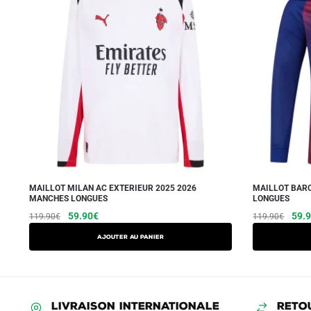
MAILLOT MILAN AC EXTERIEUR 2025 2026
MAILLOT BARC
MANCHES LONGUES
LONGUES
Le
Le
Le
59.90
€
59.
119.90
€
119.90
€
prix
prix
prix
Ajouter au panier
initial
actuel
initia
était :
est :
était
119.90€.
59.90€.
119.
LIVRAISON INTERNATIONALE
RETO