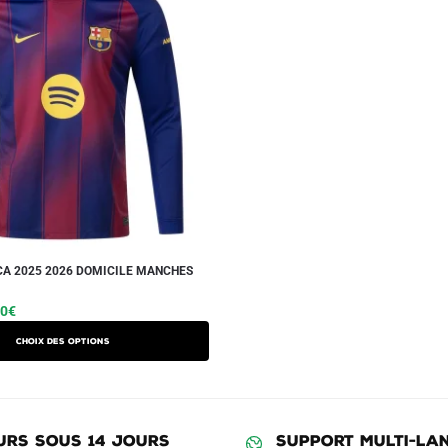
A 2025 2026 DOMICILE MANCHES
Le
Ce
90
€
prix
produit
Choix des options
l
actuel
a
 :
est :
plusieurs
90€.
59.90€.
variations.
Les
URS SOUS 14 JOURS
SUPPORT MULTI-LA