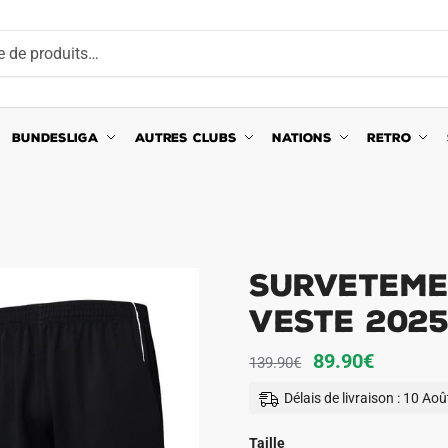
BUNDESLIGA
AUTRES CLUBS
NATIONS
RETRO
Surveteme
Veste 202
Le
Le
89.90
€
139.90
€
prix
prix
Délais de livraison : 10 Ao
initial
actuel
était :
est :
Taille