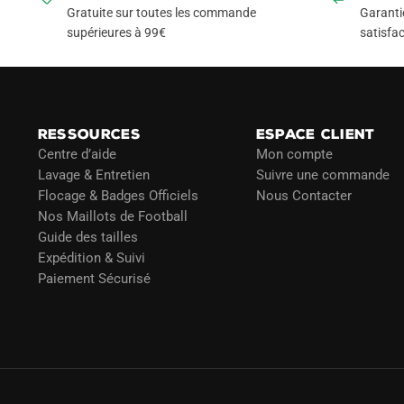
Gratuite sur toutes les commande
Garanti
supérieures à 99€
satisfac
RESSOURCES
ESPACE CLIENT
Centre d’aide
Mon compte
Lavage & Entretien
Suivre une commande
Flocage & Badges Officiels
Nous Contacter
Nos Maillots de Football
Guide des tailles
Expédition & Suivi
Paiement Sécurisé
Blog