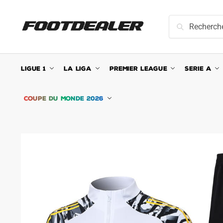
Skip
Skip
to
to
Recherche
Recherche
navigation
content
pour :
LIGUE 1
LA LIGA
PREMIER LEAGUE
SERIE A
COUPE DU MONDE 2026