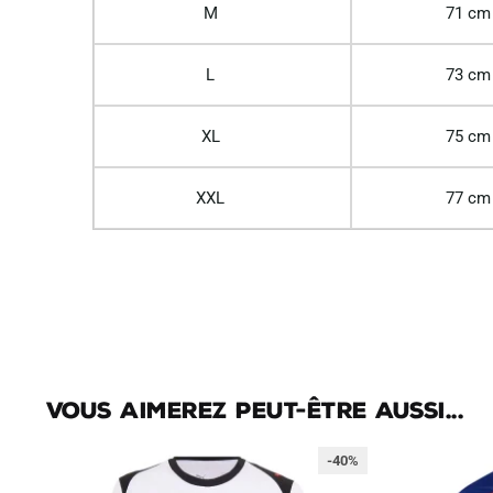
M
71 cm
L
73 cm
XL
75 cm
XXL
77 cm
Vous aimerez peut-être aussi...
-40%