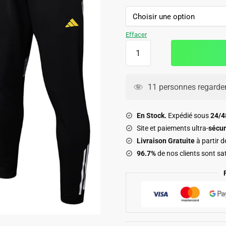
139.90€.
89.90€.
Effacer
quantité
de
Survetement
Real
11 personnes regarden
Madrid
Veste
En Stock.
Expédié sous
24/
2025
Site et paiements ultra-
sécur
2026
Livraison Gratuite
à partir 
Blanc
96.7%
de nos clients sont sat
Tache