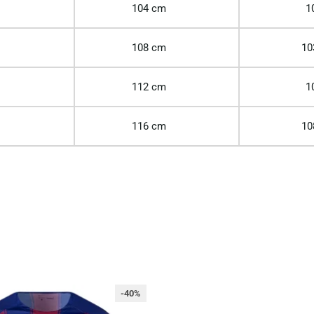
104 cm
1
108 cm
10
112 cm
1
116 cm
10
-40%