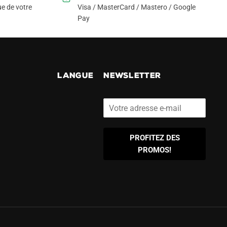
e de votre
Visa / MasterCard / Mastero / Google
Pay
!
LANGUE
NEWSLETTER
PROFITEZ DES
PROMOS!