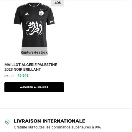
-40%
-40%
Rupture de stock
Ce
MAILLOT ALGERIE PALESTINE
2023 NOIR BRILLANT
produit
Le
Le
49.90
€
89.90
€
a
prix
prix
plusieurs
initial
actuel
AJOUTER AU PANIER
variations.
était :
est :
89.90€.
49.90€.
Les
options
peuvent
être
LIVRAISON INTERNATIONALE
Gratuite sur toutes les commande supérieures à 99€
choisies