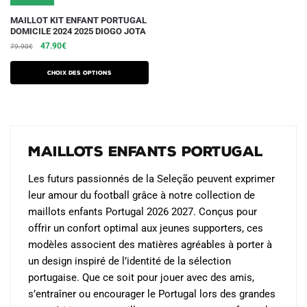
produit
produit
Ce
MAILLOT KIT ENFANT PORTUGAL
DOMICILE 2024 2025 DIOGO JOTA
produit
Le
Le
47.90
€
79.90
€
a
prix
prix
plusieurs
initial
actuel
Choix des options
variations.
était :
est :
79.90€.
47.90€.
Les
options
peuvent
Maillots Enfants Portugal
être
choisies
Les futurs passionnés de la Seleção peuvent exprimer
sur
leur amour du football grâce à notre collection de
la
maillots enfants Portugal 2026 2027. Conçus pour
page
offrir un confort optimal aux jeunes supporters, ces
du
modèles associent des matières agréables à porter à
produit
un design inspiré de l’identité de la sélection
portugaise. Que ce soit pour jouer avec des amis,
s’entraîner ou encourager le Portugal lors des grandes