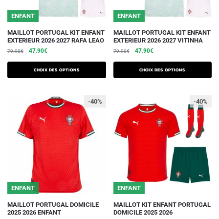
du
du
ENFANT
ENFANT
produit
produit
Ce
Ce
MAILLOT PORTUGAL KIT ENFANT
MAILLOT PORTUGAL KIT ENFANT
EXTERIEUR 2026 2027 RAFA LEAO
EXTERIEUR 2026 2027 VITINHA
produit
produit
Le
Le
Le
Le
47.90
€
47.90
€
79.90
€
79.90
€
a
a
prix
prix
prix
prix
plusieurs
plusieurs
initial
actuel
initial
actuel
Choix des options
Choix des options
variations.
était :
est :
variations.
était :
est :
79.90€.
47.90€.
79.90€.
47.90€.
Les
Les
-40%
-40%
options
options
peuvent
peuvent
être
être
choisies
choisies
sur
sur
la
la
page
page
du
du
ENFANT
ENFANT
produit
produit
Ce
Ce
MAILLOT PORTUGAL DOMICILE
MAILLOT KIT ENFANT PORTUGAL
2025 2026 ENFANT
DOMICILE 2025 2026
produit
produit