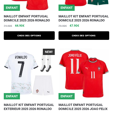
du
du
ENFANT
ENFANT
produit
produit
Ce
Ce
MAILLOT ENFANT PORTUGAL
MAILLOT KIT ENFANT PORTUGAL
DOMICILE 2025 2026 RONALDO
DOMICILE 2025 2026 RONALDO
produit
produit
Le
Le
Le
Le
44.90
€
47.90
€
74.90
€
79.90
€
a
a
prix
prix
prix
prix
plusieurs
plusieurs
initial
actuel
initial
actuel
Choix des options
Choix des options
variations.
était :
est :
variations.
était :
est :
74.90€.
44.90€.
79.90€.
47.90€.
Les
Les
NEW!
options
options
peuvent
peuvent
être
être
choisies
choisies
sur
sur
la
la
page
page
du
du
ENFANT
ENFANT
produit
produit
Ce
Ce
MAILLOT KIT ENFANT PORTUGAL
MAILLOT ENFANT PORTUGAL
EXTERIEUR 2025 2026 RONALDO
DOMICILE 2025 2026 JOAO FELIX
produit
produit