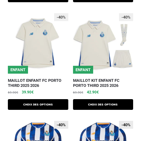
-40%
-40%
ENFANT
ENFANT
MAILLOT ENFANT FC PORTO
MAILLOT KIT ENFANT FC
THIRD 2025 2026
PORTO THIRD 2025 2026
39.90
€
42.90
€
69.90
€
69.90
€
Choix des options
Choix des options
-40%
-40%
-40%
-40%