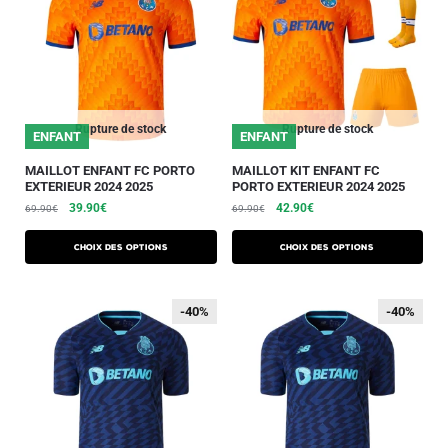
Rupture de stock
Rupture de stock
ENFANT
ENFANT
MAILLOT ENFANT FC PORTO
MAILLOT KIT ENFANT FC
EXTERIEUR 2024 2025
PORTO EXTERIEUR 2024 2025
39.90
€
42.90
€
69.90
€
69.90
€
Choix des options
Choix des options
-40%
-40%
-40%
-40%