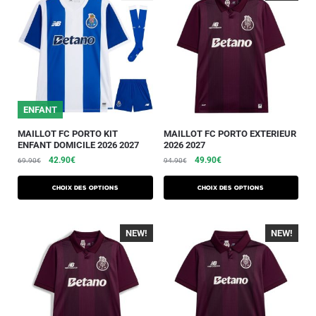
ENFANT
MAILLOT FC PORTO KIT
MAILLOT FC PORTO EXTERIEUR
ENFANT DOMICILE 2026 2027
2026 2027
42.90
€
49.90
€
69.90
€
94.90
€
Choix des options
Choix des options
NEW!
-40%
NEW!
-40%