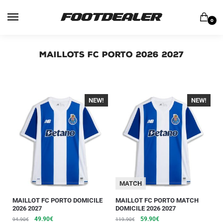
0
Maillots FC Porto 2026 2027
NEW!
-40%
NEW!
-40%
MATCH
MAILLOT FC PORTO DOMICILE
MAILLOT FC PORTO MATCH
2026 2027
DOMICILE 2026 2027
49.90
€
59.90
€
94.90
€
119.90
€