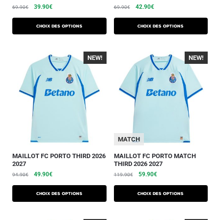
39.90
€
42.90
€
69.90
€
69.90
€
Choix des options
Choix des options
NEW!
-40%
NEW!
-40%
MATCH
MAILLOT FC PORTO THIRD 2026
MAILLOT FC PORTO MATCH
2027
THIRD 2026 2027
49.90
€
59.90
€
94.90
€
119.90
€
Choix des options
Choix des options