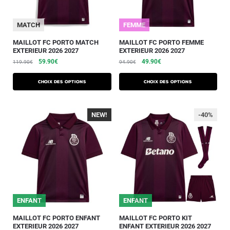
MATCH
FEMME
MAILLOT FC PORTO MATCH
MAILLOT FC PORTO FEMME
EXTERIEUR 2026 2027
EXTERIEUR 2026 2027
59.90
€
49.90
€
119.90
€
94.90
€
Choix des options
Choix des options
NEW!
-40%
-40%
ENFANT
ENFANT
MAILLOT FC PORTO ENFANT
MAILLOT FC PORTO KIT
EXTERIEUR 2026 2027
ENFANT EXTERIEUR 2026 2027