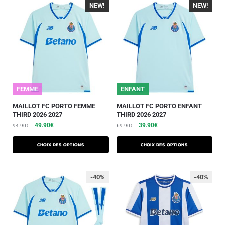
NEW!
-40%
NEW!
-40%
FEMME
ENFANT
MAILLOT FC PORTO FEMME
MAILLOT FC PORTO ENFANT
THIRD 2026 2027
THIRD 2026 2027
49.90
€
39.90
€
94.90
€
69.90
€
Choix des options
Choix des options
-40%
-40%