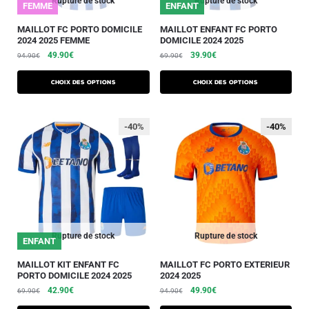
Rupture de stock
Rupture de stock
FEMME
ENFANT
MAILLOT FC PORTO DOMICILE
MAILLOT ENFANT FC PORTO
2024 2025 FEMME
DOMICILE 2024 2025
49.90
€
39.90
€
94.90
€
69.90
€
Choix des options
Choix des options
-40%
-40%
-40%
Rupture de stock
Rupture de stock
ENFANT
MAILLOT KIT ENFANT FC
MAILLOT FC PORTO EXTERIEUR
PORTO DOMICILE 2024 2025
2024 2025
42.90
€
49.90
€
69.90
€
94.90
€