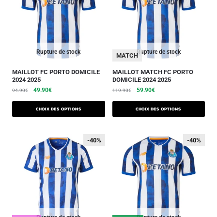
Rupture de stock
Rupture de stock
MATCH
MAILLOT FC PORTO DOMICILE
MAILLOT MATCH FC PORTO
2024 2025
DOMICILE 2024 2025
49.90
€
59.90
€
94.90
€
119.90
€
Choix des options
Choix des options
-40%
-40%
-40%
-40%