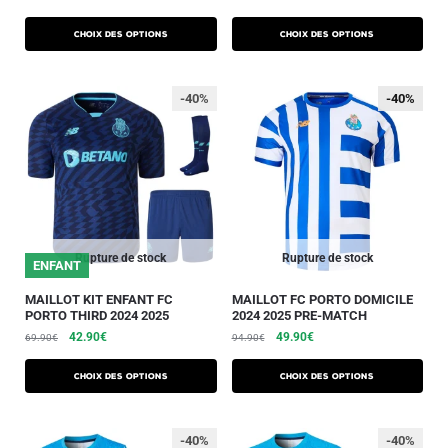
Choix des options
Choix des options
-40%
-40%
-40%
Rupture de stock
Rupture de stock
ENFANT
MAILLOT KIT ENFANT FC
MAILLOT FC PORTO DOMICILE
PORTO THIRD 2024 2025
2024 2025 PRE-MATCH
42.90
€
49.90
€
69.90
€
94.90
€
Choix des options
Choix des options
-40%
-40%