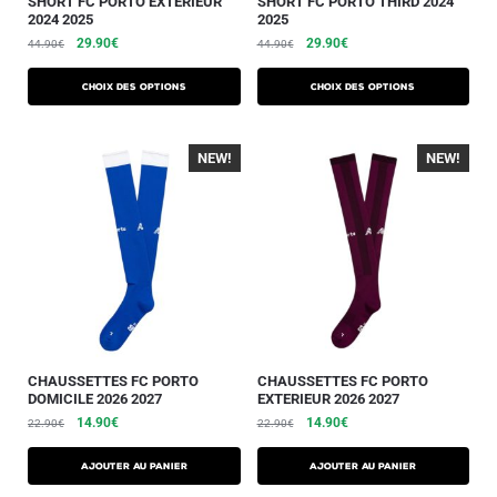
SHORT FC PORTO EXTERIEUR
SHORT FC PORTO THIRD 2024
2024 2025
2025
29.90
€
29.90
€
44.90
€
44.90
€
Choix des options
Choix des options
NEW!
-30%
NEW!
-30%
CHAUSSETTES FC PORTO
CHAUSSETTES FC PORTO
DOMICILE 2026 2027
EXTERIEUR 2026 2027
14.90
€
14.90
€
22.90
€
22.90
€
Ajouter au panier
Ajouter au panier