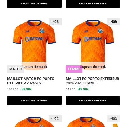
Choix des options
Choix des options
-40%
-40%
-40%
-40%
Rupture de stock
Rupture de stock
MATCH
FEMME
MAILLOT MATCH FC PORTO
MAILLOT FC PORTO EXTERIEUR
EXTERIEUR 2024 2025
2024 2025 FEMME
59.90
€
49.90
€
119.90
€
94.90
€
Choix des options
Choix des options
-40%
-40%
-40%