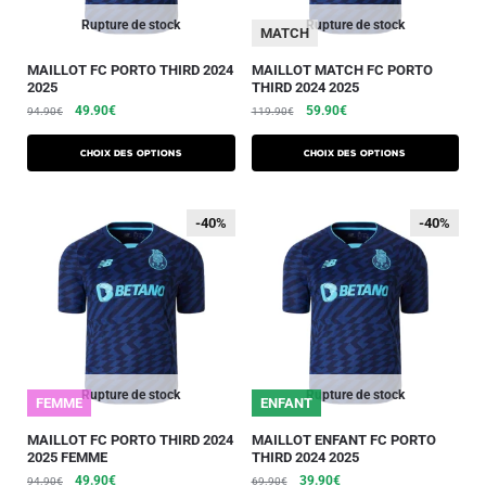
Rupture de stock
Rupture de stock
MATCH
MAILLOT FC PORTO THIRD 2024
MAILLOT MATCH FC PORTO
2025
THIRD 2024 2025
49.90
€
59.90
€
94.90
€
119.90
€
Choix des options
Choix des options
-40%
-40%
-40%
-40%
Rupture de stock
Rupture de stock
FEMME
ENFANT
MAILLOT FC PORTO THIRD 2024
MAILLOT ENFANT FC PORTO
2025 FEMME
THIRD 2024 2025
49.90
€
39.90
€
94.90
€
69.90
€