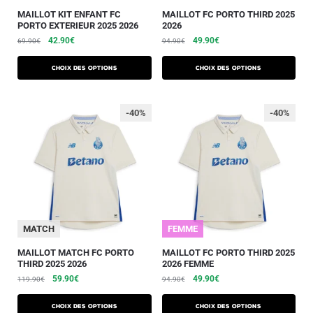
MAILLOT KIT ENFANT FC
MAILLOT FC PORTO THIRD 2025
PORTO EXTERIEUR 2025 2026
2026
42.90
€
49.90
€
69.90
€
94.90
€
Choix des options
Choix des options
-40%
-40%
MATCH
FEMME
MAILLOT MATCH FC PORTO
MAILLOT FC PORTO THIRD 2025
THIRD 2025 2026
2026 FEMME
59.90
€
49.90
€
119.90
€
94.90
€
Choix des options
Choix des options