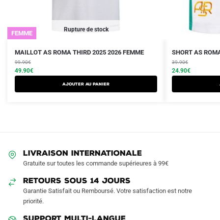
Rupture de stock
FEMME
Le
Le
Le
Le
Ce
Ce
MAILLOT AS ROMA THIRD 2025 2026 FEMME
SHORT AS ROMA
prix
prix
prix
prix
produit
99.90
€
produit
39.90
€
initial
actuel
initial
actuel
49.90
€
24.90
€
a
a
était :
est :
était :
est :
AJOUTER AU PANIER
plusieurs
plusieurs
99.90€.
49.90€.
39.90€.
24.90€.
variations.
variations.
Les
Les
options
options
peuvent
peuvent
être
être
LIVRAISON INTERNATIONALE
choisies
choisies
Gratuite sur toutes les commande supérieures à 99€
sur
sur
RETOURS SOUS 14 JOURS
la
la
Garantie Satisfait ou Remboursé. Votre satisfaction est notre
page
page
priorité.
du
du
produit
produit
SUPPORT MULTI-LANGUE