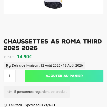
Chaussettes AS Roma Third
2025 2026
Le
Le
14.90
€
19.90
€
prix
prix
Délais de livraison : 12 Août 2026 - 18 Août 2026
initial
actuel
quantité
Ajouter au panier
était :
est :
de
19.90€.
14.90€.
Chaussettes
AS
5 personnes regardent ce produit
Roma
Third
En Stock.
Expédié sous
24/48H
2025