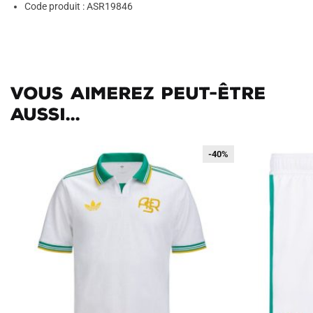
Code produit : ASR19846
Vous aimerez peut-être
aussi...
-40%
-40%