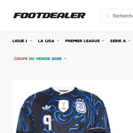
Skip
Skip
to
to
Recherche
Recherche
navigation
content
pour :
LIGUE 1
LA LIGA
PREMIER LEAGUE
SERIE A
COUPE DU MONDE 2026