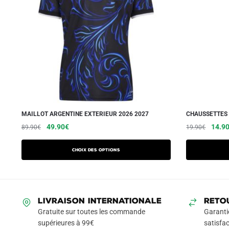
MAILLOT ARGENTINE EXTERIEUR 2026 2027
CHAUSSETTES 
Le
Le
Ce
Le
49.90
€
14.9
89.90
€
19.90
€
prix
prix
prix
produit
initial
actuel
initial
a
Choix des options
était :
est :
était :
plusieurs
89.90€.
49.90€.
19.90
variations.
Les
LIVRAISON INTERNATIONALE
RETO
options
Gratuite sur toutes les commande
Garanti
peuvent
supérieures à 99€
satisfac
être