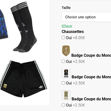
initial
actuel
était :
est :
Taille
74.90€.
47.90€.
Effacer
Chaussettes
Oui
+8.00€
Badge Coupe du Mon
Oui
+2.50€
Badge Coupe du Mon
Oui
+2.50€
Badge Coupe du Mond
Oui
+2.50€