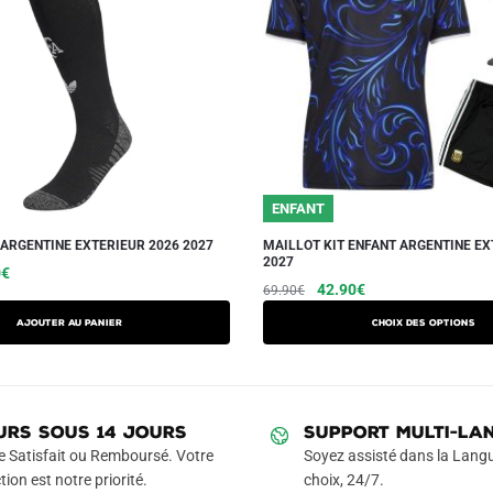
ENFANT
ARGENTINE EXTERIEUR 2026 2027
MAILLOT KIT ENFANT ARGENTINE EX
2027
Le
0
€
Le
Le
Ce
42.90
€
69.90
€
prix
prix
prix
produit
actuel
Ajouter au panier
Choix des options
initial
actuel
a
est :
était :
est :
€.
14.90€.
plusieurs
69.90€.
42.90€.
variations.
Les
URS SOUS 14 JOURS
SUPPORT MULTI-LA
options
e Satisfait ou Remboursé. Votre
Soyez assisté dans la Langu
peuvent
tion est notre priorité.
choix, 24/7.