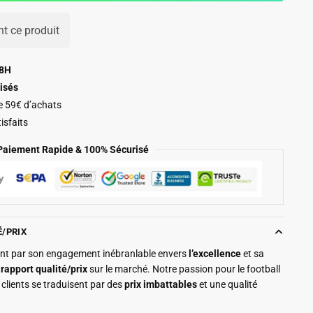
t ce produit
48H
isés
de 59€ d’achats
isfaits
Paiement Rapide & 100% Sécurisé
É/PRIX
ment par son engagement inébranlable envers
l’excellence
et sa
r
rapport qualité/prix
sur le marché. Notre passion pour le football
clients se traduisent par des
prix imbattables
et une qualité