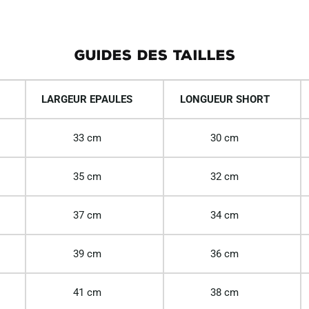
GUIDES DES TAILLES
LARGEUR EPAULES
LONGUEUR SHORT
33 cm
30 cm
35 cm
32 cm
37 cm
34 cm
39 cm
36 cm
41 cm
38 cm