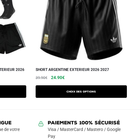
TERIEUR 2026
SHORT ARGENTINE EXTERIEUR 2026 2027
Le
Le
Ce
24.90
€
39.90
€
prix
prix
produit
initial
actuel
a
Choix des options
était :
est :
plusieurs
39.90€.
24.90€.
variations.
Les
NGUE
Paiements 100% Sécurisé
options
e de votre
Visa / MasterCard / Mastero / Google
peuvent
Pay
être