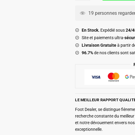
Maillot
Argentine
19 personnes regarden
Kit
Enfant
En Stock.
Expédié sous
24/
Exterieur
Site et paiements ultra-
sécur
2026
Livraison Gratuite
à partir 
2027
96.7%
de nos clients sont sat
J.
Alvarez
LE MEILLEUR RAPPORT QUALIT
Foot Dealer, se distingue fière
recherche constante du meilleu
et notre dévouement envers nos 
exceptionnelle.