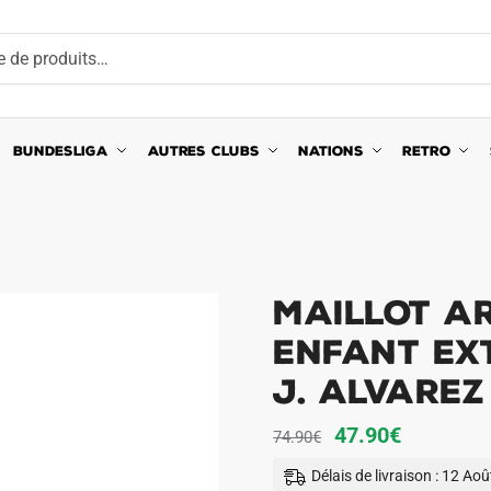
BUNDESLIGA
AUTRES CLUBS
NATIONS
RETRO
Maillot Ar
Enfant Ext
J. Alvarez
Le
Le
47.90
€
74.90
€
prix
prix
Délais de livraison : 12 Ao