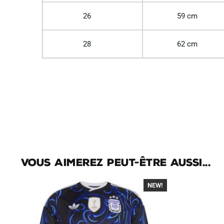
26
59 cm
28
62 cm
Vous aimerez peut-être aussi...
NEW!
-40%