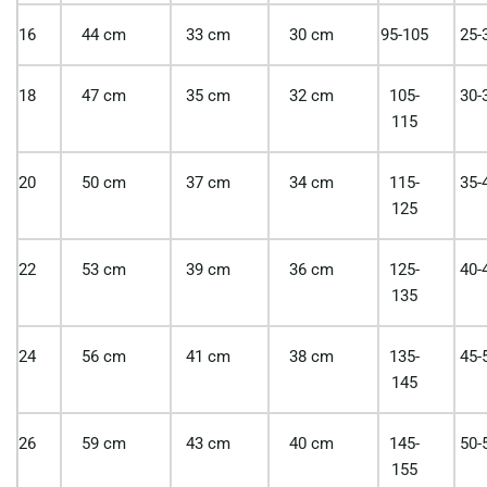
16
44 cm
33 cm
30 cm
95-105
25-
18
47 cm
35 cm
32 cm
105-
30-
115
20
50 cm
37 cm
34 cm
115-
35-
125
22
53 cm
39 cm
36 cm
125-
40-
135
24
56 cm
41 cm
38 cm
135-
45-
145
26
59 cm
43 cm
40 cm
145-
50-
155