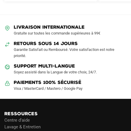
Les
Les
options
options
peuvent
peuvent
LIVRAISON INTERNATIONALE
être
être
Gratuite sur toutes les commande supérieures à 99€
choisies
choisies
sur
sur
RETOURS SOUS 14 JOURS
la
la
Garantie Satisfait ou Remboursé. Votre satisfaction est notre
page
page
priorité.
du
du
SUPPORT MULTI-LANGUE
produit
produit
Soyez assisté dans la Langue de votre choix, 24/7.
Paiements 100% Sécurisé
Visa / MasterCard / Mastero / Google Pay
RESSOURCES
Centre d’aide
Lavage & Entretien