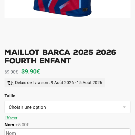
Maillot Barca 2025 2026
Fourth Enfant
Le
Le
39.90
€
69.90
€
prix
prix
Délais de livraison : 9 Août 2026 - 15 Août 2026
initial
actuel
Taille
était :
est :
69.90€.
39.90€.
Effacer
Nom
+5.00€