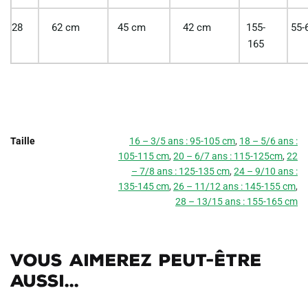
28
62 cm
45 cm
42 cm
155-
55-
165
Taille
16 – 3/5 ans : 95-105 cm
,
18 – 5/6 ans :
105-115 cm
,
20 – 6/7 ans : 115-125cm
,
22
– 7/8 ans : 125-135 cm
,
24 – 9/10 ans :
135-145 cm
,
26 – 11/12 ans : 145-155 cm
,
28 – 13/15 ans : 155-165 cm
Vous aimerez peut-être
aussi...