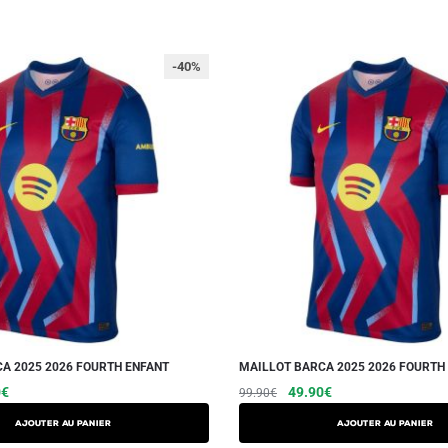
-40%
A 2025 2026 FOURTH ENFANT
MAILLOT BARCA 2025 2026 FOURTH
Le
Ce
Le
Le
Ce
0
€
49.90
€
99.90
€
prix
prix
prix
produit
produit
AJOUTER AU PANIER
AJOUTER AU PANIER
actuel
initial
actuel
a
a