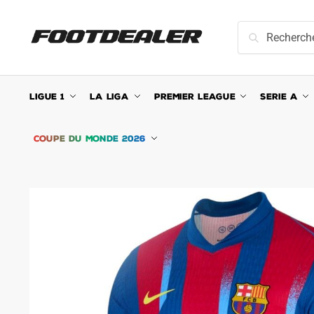
Skip
Skip
to
to
Recherche
Recherche
navigation
content
pour :
LIGUE 1
LA LIGA
PREMIER LEAGUE
SERIE A
COUPE DU MONDE 2026