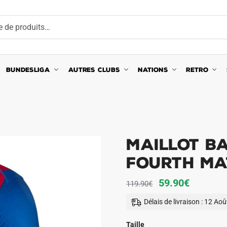
BUNDESLIGA
AUTRES CLUBS
NATIONS
RETRO
Maillot B
Fourth Ma
Le
Le
59.90
€
119.90
€
prix
prix
Délais de livraison : 12 Ao
initial
actuel
était :
est :
Taille