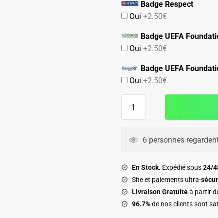
Badge Respect
Oui
+2.50€
Badge UEFA Foundati
Oui
+2.50€
Badge UEFA Foundati
Oui
+2.50€
quantité
de
Maillot
Barca
6 personnes regardent
2025
2026
En Stock.
Expédié sous
24/
Fourth
Site et paiements ultra-
sécur
Match
Livraison Gratuite
à partir 
96.7%
de nos clients sont sat