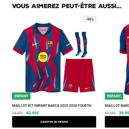
Vous aimerez peut-être aussi...
-40%
ENFANT
ENFANT
MAILLOT KIT ENFANT BARCA 2025 2026 FOURTH
MAILLOT BARC
Le
Le
Ce
Le
42.90
€
39.9
74.90
€
69.90
€
prix
prix
prix
produit
AJOUTER AU PANIER
initial
actuel
initial
a