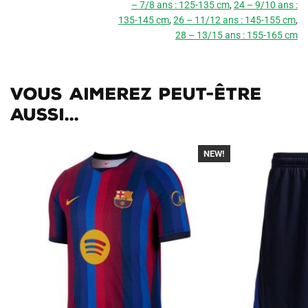
– 7/8 ans : 125-135 cm
,
24 – 9/10 ans :
135-145 cm
,
26 – 11/12 ans : 145-155 cm
,
28 – 13/15 ans : 155-165 cm
Vous aimerez peut-être
aussi...
NEW!
-40%