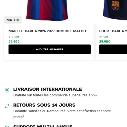
MATCH
Le
Le
Le
Le
Ce
Ce
MAILLOT BARCA 2026 2027 DOMICILE MATCH
SHORT BARCA 2
prix
prix
prix
prix
produit
119.90
€
produit
44.90
€
initial
actuel
initial
actuel
59.90
€
29.90
€
a
a
était :
est :
était :
est :
AJOUTER AU PANIER
plusieurs
plusieurs
119.90€.
59.90€.
44.90€.
29.90€.
variations.
variations.
Les
Les
options
options
peuvent
peuvent
être
être
LIVRAISON INTERNATIONALE
choisies
choisies
Gratuite sur toutes les commande supérieures à 99€
sur
sur
RETOURS SOUS 14 JOURS
la
la
Garantie Satisfait ou Remboursé. Votre satisfaction est notre
page
page
priorité.
du
du
produit
produit