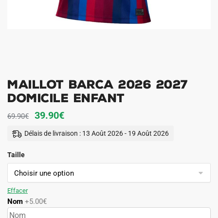
Maillot Barca 2026 2027
Domicile Enfant
Le
Le
39.90
€
69.90
€
prix
prix
Délais de livraison : 13 Août 2026 - 19 Août 2026
initial
actuel
Taille
était :
est :
69.90€.
39.90€.
Effacer
Nom
+5.00€