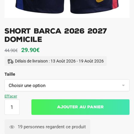
Short Barca 2026 2027
Domicile
Le
Le
29.90
€
44.90
€
prix
prix
Délais de livraison : 13 Août 2026 - 19 Août 2026
initial
actuel
Taille
était :
est :
44.90€.
29.90€.
Effacer
quantité
Ajouter au panier
de
Short
Barca
19 personnes regardent ce produit
2026