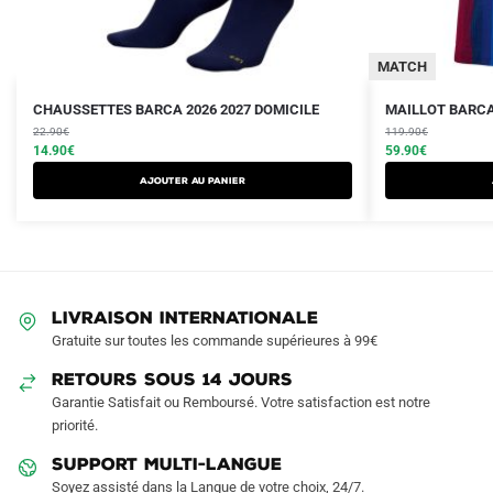
MATCH
Le
Le
Le
Le
Ce
CHAUSSETTES BARCA 2026 2027 DOMICILE
MAILLOT BARCA
prix
prix
prix
prix
22.90
€
produit
119.90
€
initial
actuel
initial
actuel
14.90
€
59.90
€
a
était :
est :
était :
est :
Ajouter au panier
plusieurs
22.90€.
14.90€.
119.90€.
59.90€.
variations.
Les
options
peuvent
LIVRAISON INTERNATIONALE
être
Gratuite sur toutes les commande supérieures à 99€
choisies
sur
RETOURS SOUS 14 JOURS
la
Garantie Satisfait ou Remboursé. Votre satisfaction est notre
page
priorité.
du
SUPPORT MULTI-LANGUE
produit
Soyez assisté dans la Langue de votre choix, 24/7.