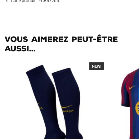
Code produit : FCB67206
Vous aimerez peut-être
aussi...
NEW!
-30%