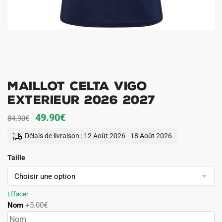
Maillot Celta Vigo
Exterieur 2026 2027
Le
Le
49.90
€
84.90
€
prix
prix
Délais de livraison : 12 Août 2026 - 18 Août 2026
initial
actuel
Taille
était :
est :
84.90€.
49.90€.
Effacer
Nom
+5.00€