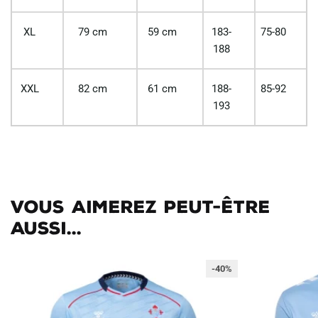
XL
79 cm
59 cm
183-
75-80
188
XXL
82 cm
61 cm
188-
85-92
193
Vous aimerez peut-être
aussi...
-40%