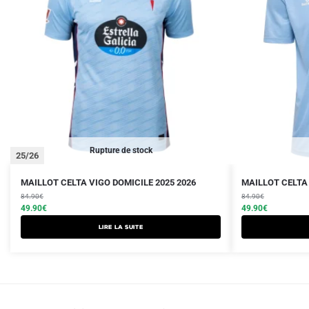
Rupture de stock
25/26
Le
Le
Le
Le
MAILLOT CELTA VIGO DOMICILE 2025 2026
MAILLOT CELTA 
prix
prix
prix
prix
84.90
€
84.90
€
initial
actuel
initial
actuel
49.90
€
49.90
€
était :
est :
était :
est :
Lire la suite
84.90€.
49.90€.
84.90€.
49.90€.