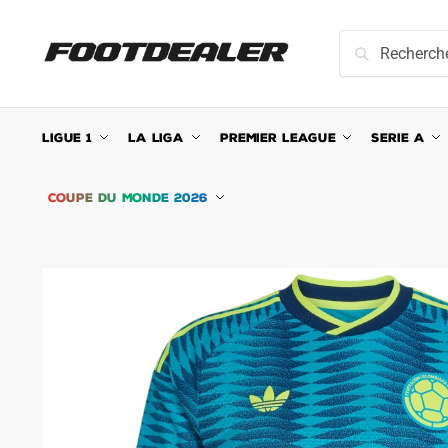
Skip
Skip
to
to
Recherche
Recherche
navigation
content
pour :
LIGUE 1
LA LIGA
PREMIER LEAGUE
SERIE A
COUPE DU MONDE 2026