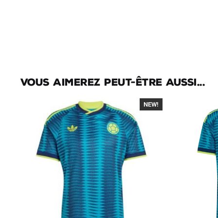
Vous aimerez peut-être aussi...
NEW!
-40%