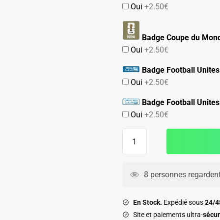
Oui
+2.50€
Badge Coupe du Mond
Oui
+2.50€
Badge Football Unites
Oui
+2.50€
Badge Football Unites
Oui
+2.50€
quantité
de
Maillot
Colombie
8 personnes regardent
Match
Exterieur
En Stock.
Expédié sous
24/
2026
Site et paiements ultra-
sécur