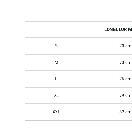
LONGUEUR M
S
70 cm
M
73 cm
L
76 cm
XL
79 cm
XXL
82 cm