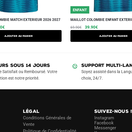
ENFANT
MBIE MATCH EXTERIEUR 2026 2027
MAILLOT COLOMBIE ENFANT EXTERI
Le
Ce
Le
Le
Ce
90
€
39.90
€
69.90
€
prix
prix
prix
produit
produit
AJOUTER AU PANIER
AJOUTER AU PANIER
l
actuel
initial
actuel
a
a
 :
est :
était :
est :
plusieurs
plusieurs
90€.
59.90€.
69.90€.
39.90€.
variations.
variations.
Les
Les
URS SOUS 14 JOURS
SUPPORT MULTI-LA
options
options
e Satisfait ou Remboursé. Votre
Soyez assisté dans la Langu
peuvent
peuvent
tion est notre priorité.
choix, 24/7.
être
être
choisies
choisies
sur
sur
la
la
LÉGAL
SUIVEZ-NOUS 
page
page
Conditions Générales de
Instagram
du
du
Facebook
Vente
Messenger
produit
produit
Politique de Confidentialité