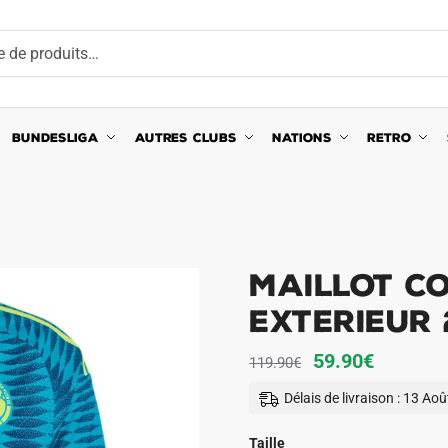
BUNDESLIGA
AUTRES CLUBS
NATIONS
RETRO
Maillot C
Exterieur 
Le
Le
59.90
€
119.90
€
prix
prix
Délais de livraison : 13 Ao
initial
actuel
était :
est :
Taille