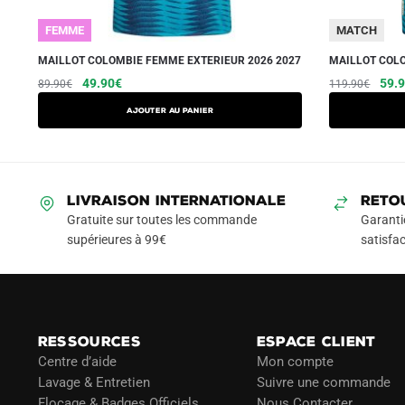
FEMME
MATCH
MAILLOT COLOMBIE FEMME EXTERIEUR 2026 2027
MAILLOT COLO
Le
Le
Ce
Le
49.90
€
59.
89.90
€
119.90
€
prix
prix
prix
produit
AJOUTER AU PANIER
initial
actuel
initia
a
était :
est :
était
plusieurs
89.90€.
49.90€.
119.
variations.
Les
LIVRAISON INTERNATIONALE
RETO
options
Gratuite sur toutes les commande
Garanti
peuvent
supérieures à 99€
satisfac
être
choisies
sur
la
RESSOURCES
ESPACE CLIENT
page
Centre d’aide
Mon compte
du
Lavage & Entretien
Suivre une commande
produit
Flocage & Badges Officiels
Nous Contacter