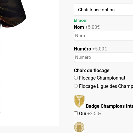
69.90€.
39.90€.
Effacer
Nom
+5.00€
Numéro
+5.00€
Choix du flocage
Flocage Championnat
Flocage Ligue des Champ
Badge Champions Inte
Oui
+2.50€