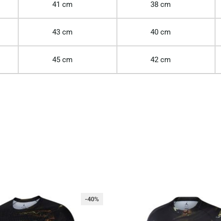
41 cm
38 cm
43 cm
40 cm
45 cm
42 cm
-40%