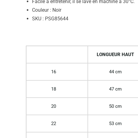
Facile à entretenir, il se lave en machine à 30°C.
Couleur : Noir
SKU : PSG85644
LONGUEUR HAUT
16
44 cm
18
47 cm
20
50 cm
22
53 cm