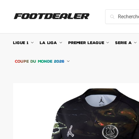
Skip
Skip
to
to
Recherche
Recherche
navigation
content
pour :
LIGUE 1
LA LIGA
PREMIER LEAGUE
SERIE A
COUPE DU MONDE 2026