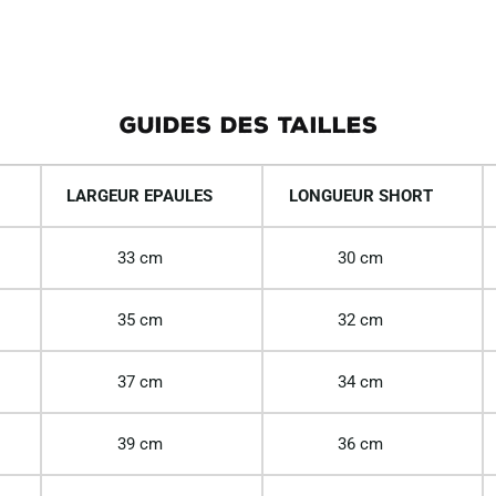
GUIDES DES TAILLES
LARGEUR EPAULES
LONGUEUR SHORT
33 cm
30 cm
35 cm
32 cm
37 cm
34 cm
39 cm
36 cm