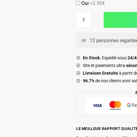
Oui
+2.50€
quantité
de
Maillot
Enfant
12 personnes regarden
PSG
Jordan
En Stock.
Expédié sous
24/
Night
Site et paiements ultra-
sécur
Edition
Livraison Gratuite
à partir 
2025
96.7%
de nos clients sont sat
2026
LE MEILLEUR RAPPORT QUALIT