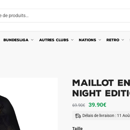
BUNDESLIGA
AUTRES CLUBS
NATIONS
RETRO
Maillot E
Night Edit
Le
Le
39.90
€
69.90
€
prix
prix
Délais de livraison : 11 Ao
initial
actuel
était :
est :
Taille