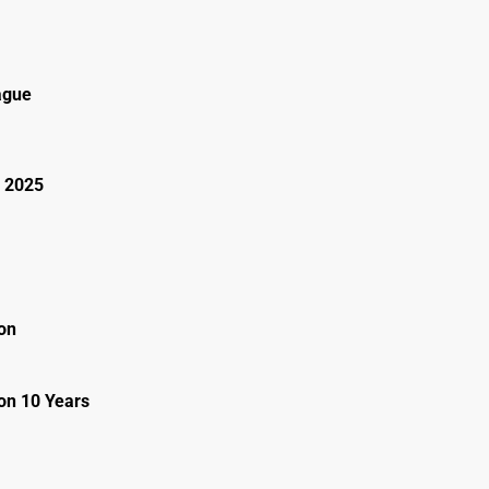
ague
 2025
on
on 10 Years