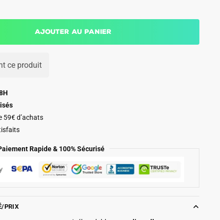
Ajouter au panier
t ce produit
48H
isés
de 59€ d’achats
isfaits
Paiement Rapide & 100% Sécurisé
É/PRIX