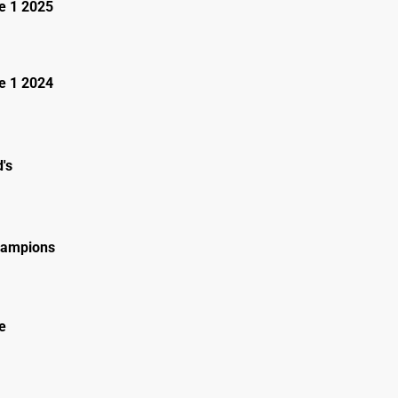
e 1 2025
e 1 2024
's
hampions
e