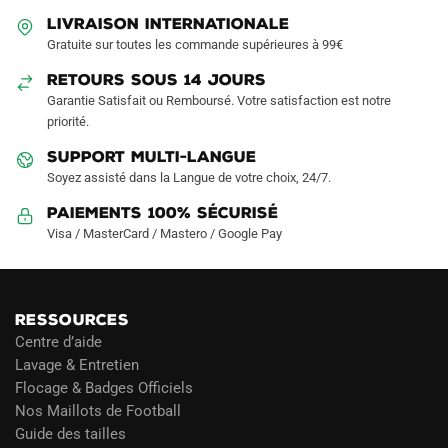
être
être
LIVRAISON INTERNATIONALE
choisies
choisies
Gratuite sur toutes les commande supérieures à 99€
sur
sur
RETOURS SOUS 14 JOURS
la
la
Garantie Satisfait ou Remboursé. Votre satisfaction est notre
page
page
priorité.
du
du
produit
produit
SUPPORT MULTI-LANGUE
Soyez assisté dans la Langue de votre choix, 24/7.
Paiements 100% Sécurisé
Visa / MasterCard / Mastero / Google Pay
RESSOURCES
Centre d’aide
Lavage & Entretien
Flocage & Badges Officiels
Nos Maillots de Football
Guide des tailles