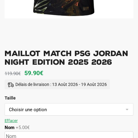
Maillot Match PSG Jordan
Night Edition 2025 2026
Le
Le
59.90
€
119.90
€
prix
prix
Délais de livraison : 13 Août 2026 - 19 Août 2026
initial
actuel
Taille
était :
est :
119.90€.
59.90€.
Effacer
Nom
+5.00€