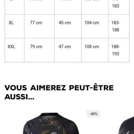
183
XL
77 cm
45 cm
104 cm
183-
188
XXL
79 cm
47 cm
108 cm
188-
193
Vous aimerez peut-être
aussi...
-40%