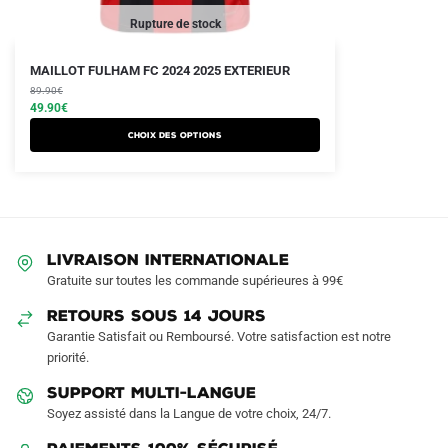
Rupture de stock
Le
Le
Ce
MAILLOT FULHAM FC 2024 2025 EXTERIEUR
prix
prix
produit
89.90
€
initial
actuel
49.90
€
a
était :
est :
Choix des options
plusieurs
89.90€.
49.90€.
variations.
Les
options
peuvent
LIVRAISON INTERNATIONALE
être
Gratuite sur toutes les commande supérieures à 99€
choisies
sur
RETOURS SOUS 14 JOURS
la
Garantie Satisfait ou Remboursé. Votre satisfaction est notre
page
priorité.
du
SUPPORT MULTI-LANGUE
produit
Soyez assisté dans la Langue de votre choix, 24/7.