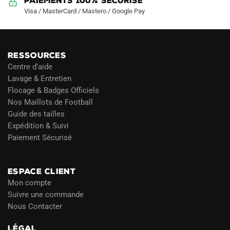
Paiements 100% Sécurisé
Visa / MasterCard / Mastero / Google Pay
RESSOURCES
Centre d’aide
Lavage & Entretien
Flocage & Badges Officiels
Nos Maillots de Football
Guide des tailles
Expédition & Suivi
Paiement Sécurisé
Blog
ESPACE CLIENT
Mon compte
Suivre une commande
Nous Contacter
LÉGAL