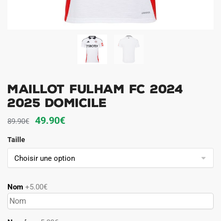
Maillot Fulham FC 2024
2025 Domicile
Le
Le
49.90
€
89.90
€
prix
prix
Taille
initial
actuel
était :
est :
89.90€.
49.90€.
Nom
+5.00€