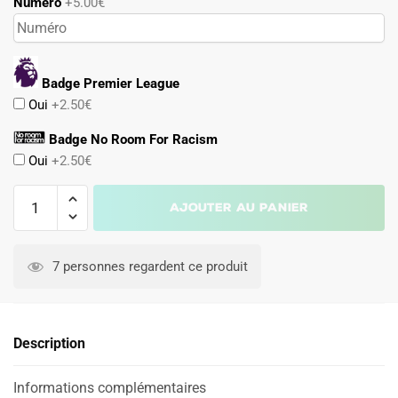
Numéro
+5.00€
Badge Premier League
Oui
+2.50€
Badge No Room For Racism
Oui
+2.50€
quantité
Ajouter au panier
de
Maillot
Fulham
7 personnes regardent ce produit
FC
2024
2025
Description
Domicile
Informations complémentaires