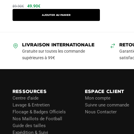
Le
Le
Ce
49.90
€
89.90
€
prix
prix
produit
AJOUTER AU PANIER
initial
actuel
a
était :
est :
plusieurs
89.90€.
49.90€.
variations.
Les
LIVRAISON INTERNATIONALE
RETO
options
Gratuite sur toutes les commande
Garanti
peuvent
supérieures à 99€
satisfac
être
choisies
sur
la
RESSOURCES
ESPACE CLIENT
page
Centre d’aide
Mon compte
du
Lavage & Entretien
Suivre une commande
produit
Flocage & Badges Officiels
Nous Contacter
Nos Maillots de Football
Guide des tailles
Expédition & Suivi