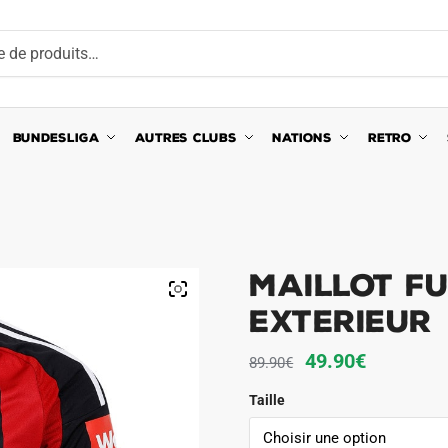
BUNDESLIGA
AUTRES CLUBS
NATIONS
RETRO
Maillot F
Exterieur
Le
Le
49.90
€
89.90
€
prix
prix
Taille
initial
actuel
était :
est :