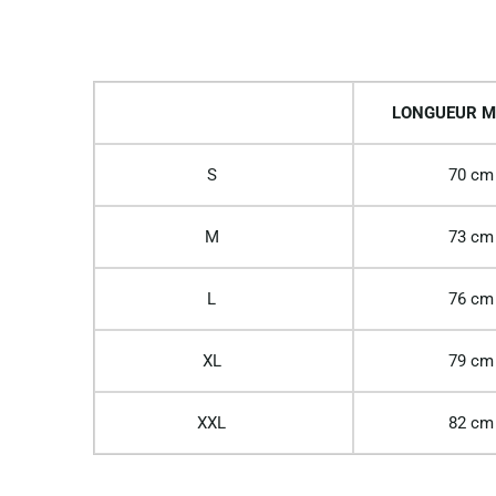
LONGUEUR M
S
70 cm
M
73 cm
L
76 cm
XL
79 cm
XXL
82 cm