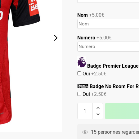
89.90€.
49.90€.
Nom
+5.00€
Numéro
+5.00€
Badge Premier League
Oui
+2.50€
Badge No Room For R
Oui
+2.50€
quantité
de
Maillot
Fulham
15 personnes regarden
FC