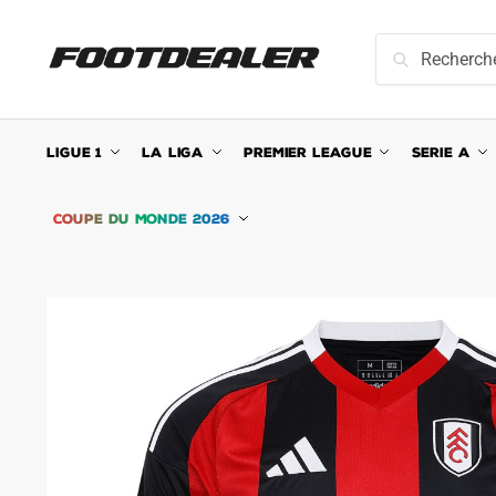
Skip
Skip
to
to
Recherche
Recherche
navigation
content
pour :
LIGUE 1
LA LIGA
PREMIER LEAGUE
SERIE A
COUPE DU MONDE 2026