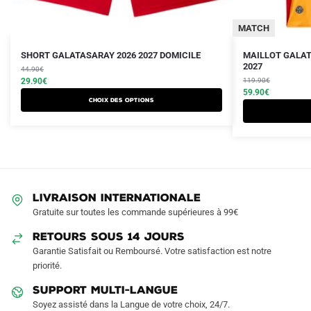
MATCH
Le
Le
Le
Le
Ce
Ce
SHORT GALATASARAY 2026 2027 DOMICILE
MAILLOT GALAT
prix
prix
prix
prix
2027
produit
44.90
€
produit
initial
actuel
initial
actuel
29.90
€
119.90
€
a
a
était :
est :
était :
est :
59.90
€
Choix des options
plusieurs
plusieurs
44.90€.
29.90€.
119.90€.
59.90€.
variations.
variations.
Les
Les
options
options
peuvent
peuvent
être
être
LIVRAISON INTERNATIONALE
choisies
choisies
Gratuite sur toutes les commande supérieures à 99€
sur
sur
RETOURS SOUS 14 JOURS
la
la
Garantie Satisfait ou Remboursé. Votre satisfaction est notre
page
page
priorité.
du
du
produit
produit
SUPPORT MULTI-LANGUE
Soyez assisté dans la Langue de votre choix, 24/7.