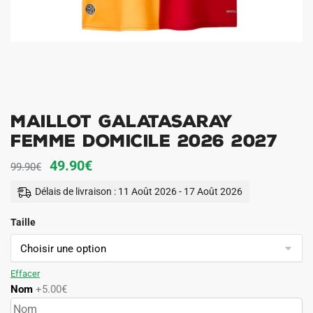
Maillot Galatasaray
Femme Domicile 2026 2027
Le
Le
49.90
€
99.90
€
prix
prix
Délais de livraison : 11 Août 2026 - 17 Août 2026
initial
actuel
Taille
était :
est :
99.90€.
49.90€.
Effacer
Nom
+5.00€