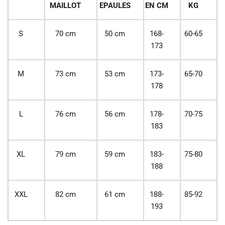
MAILLOT
EPAULES
EN CM
KG
S
70 cm
50 cm
168-
60-65
173
M
73 cm
53 cm
173-
65-70
178
L
76 cm
56 cm
178-
70-75
183
XL
79 cm
59 cm
183-
75-80
188
XXL
82 cm
61 cm
188-
85-92
193