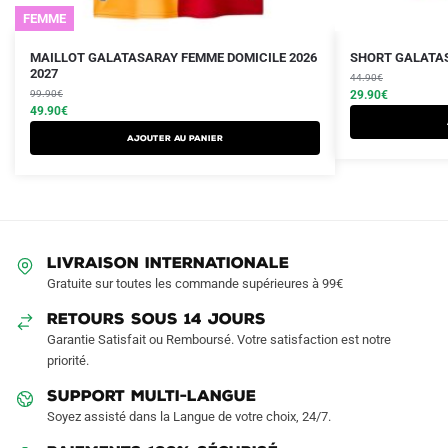
FEMME
Le
Le
Le
Le
Ce
Ce
MAILLOT GALATASARAY FEMME DOMICILE 2026
SHORT GALATAS
prix
prix
2027
prix
prix
produit
produit
44.90
€
initial
actuel
initial
actuel
99.90
€
29.90
€
a
a
était :
est :
49.90
€
était :
est :
plusieurs
plusieurs
99.90€.
49.90€.
44.90€.
29.90€.
AJOUTER AU PANIER
variations.
variations.
Les
Les
options
options
peuvent
peuvent
être
être
LIVRAISON INTERNATIONALE
choisies
choisies
Gratuite sur toutes les commande supérieures à 99€
sur
sur
RETOURS SOUS 14 JOURS
la
la
Garantie Satisfait ou Remboursé. Votre satisfaction est notre
page
page
priorité.
du
du
produit
produit
SUPPORT MULTI-LANGUE
Soyez assisté dans la Langue de votre choix, 24/7.