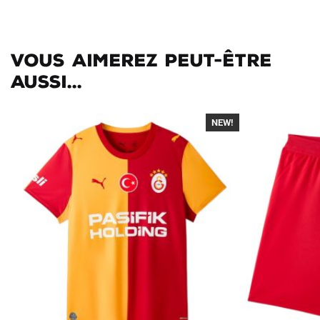
Vous aimerez peut-être
aussi...
NEW!
-40%