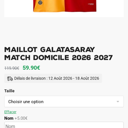
Maillot Galatasaray
Match Domicile 2026 2027
Le
Le
59.90
€
119.90
€
prix
prix
Délais de livraison : 12 Août 2026 - 18 Août 2026
initial
actuel
Taille
était :
est :
119.90€.
59.90€.
Effacer
Nom
+5.00€