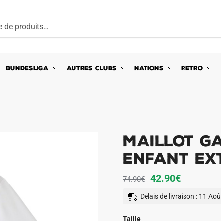
BUNDESLIGA
AUTRES CLUBS
NATIONS
RETRO
Maillot G
Enfant Ext
Le
Le
42.90
€
74.90
€
prix
prix
Délais de livraison : 11 Ao
initial
actuel
était :
est :
Taille