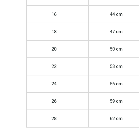
16
44 cm
18
47 cm
20
50 cm
22
53 cm
24
56 cm
26
59 cm
28
62 cm