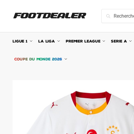
Skip
Skip
to
to
Recherche
Recherche
navigation
content
pour :
LIGUE 1
LA LIGA
PREMIER LEAGUE
SERIE A
COUPE DU MONDE 2026