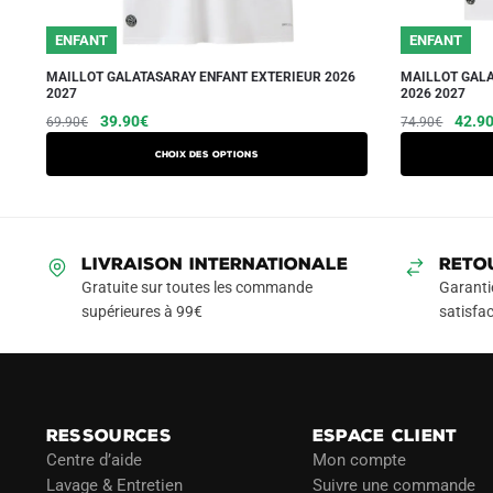
ENFANT
ENFANT
MAILLOT GALATASARAY ENFANT EXTERIEUR 2026
MAILLOT GALA
2027
2026 2027
Le
Le
Ce
Le
39.90
€
42.9
69.90
€
74.90
€
prix
prix
prix
produit
Choix des options
initial
actuel
initial
a
était :
est :
était :
plusieurs
69.90€.
39.90€.
74.90
variations.
Les
LIVRAISON INTERNATIONALE
RETO
options
Gratuite sur toutes les commande
Garanti
peuvent
supérieures à 99€
satisfac
être
choisies
sur
la
RESSOURCES
ESPACE CLIENT
page
Centre d’aide
Mon compte
du
Lavage & Entretien
Suivre une commande