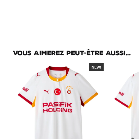
Vous aimerez peut-être aussi...
NEW!
-40%