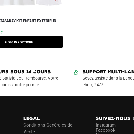
TASARAY KIT ENFANT EXTERIEUR
Le
Ce
0
€
prix
produit
Choix des options
actuel
a
est :
plusieurs
€.
42.90€.
variations.
Les
URS SOUS 14 JOURS
SUPPORT MULTI-LA
options
e Satisfait ou Remboursé. Votre
Soyez assisté dans la Langu
peuvent
tion est notre priorité.
choix, 24/7.
être
choisies
sur
la
LÉGAL
SUIVEZ-NOUS 
page
Conditions Générales de
Instagram
du
Facebook
Vente