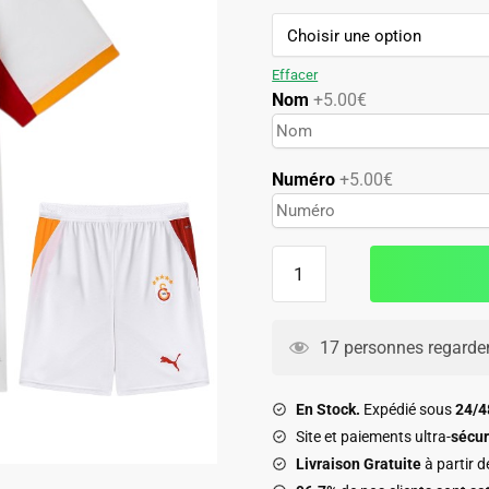
74.90€.
42.90€.
Effacer
Nom
+5.00€
Numéro
+5.00€
quantité
de
Maillot
Galatasaray
17 personnes regarden
Kit
Enfant
En Stock.
Expédié sous
24/
Exterieur
Site et paiements ultra-
sécur
2026
Livraison Gratuite
à partir 
2027