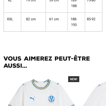
XL
79 cm
59 cm
183-
75-80
188
XXL
82 cm
61 cm
188-
85-92
193
Vous aimerez peut-être
aussi...
NEW!
-40%