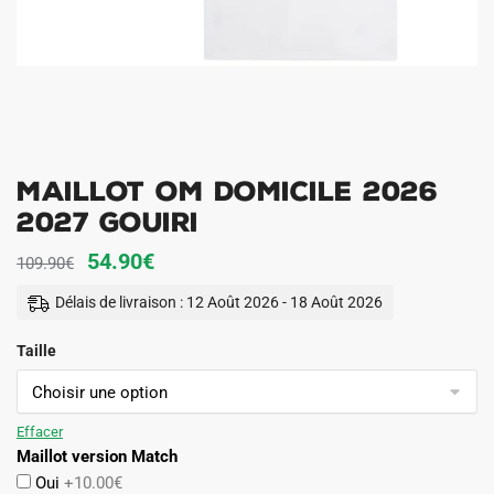
Maillot OM Domicile 2026
2027 Gouiri
Le
Le
54.90
€
109.90
€
prix
prix
Délais de livraison : 12 Août 2026 - 18 Août 2026
initial
actuel
Taille
était :
est :
109.90€.
54.90€.
Effacer
Maillot version Match
Oui
+10.00€