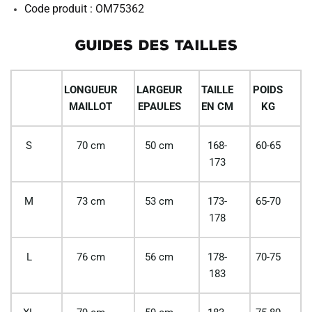
Code produit : OM75362
GUIDES DES TAILLES
LONGUEUR
LARGEUR
TAILLE
POIDS
MAILLOT
EPAULES
EN CM
KG
S
70 cm
50 cm
168-
60-65
173
M
73 cm
53 cm
173-
65-70
178
L
76 cm
56 cm
178-
70-75
183