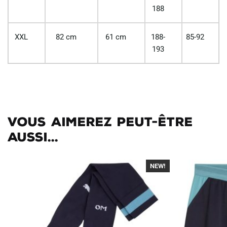
188
XXL
82 cm
61 cm
188-
85-92
193
Vous aimerez peut-être
aussi...
NEW!
-30%