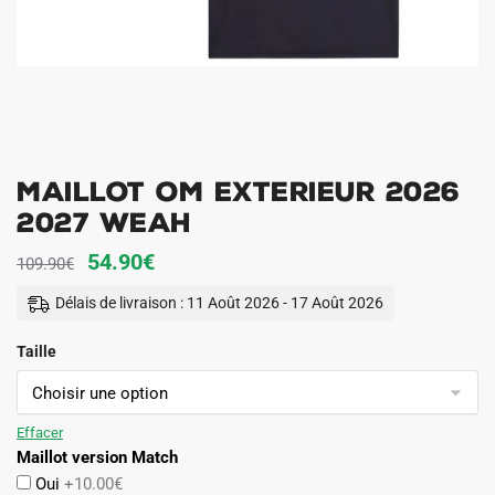
Maillot OM Exterieur 2026
2027 Weah
Le
Le
54.90
€
109.90
€
prix
prix
Délais de livraison : 11 Août 2026 - 17 Août 2026
initial
actuel
Taille
était :
est :
109.90€.
54.90€.
Effacer
Maillot version Match
Oui
+10.00€