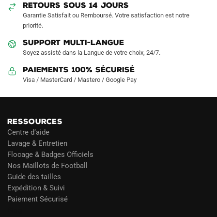
sur
RETOURS SOUS 14 JOURS
la
Garantie Satisfait ou Remboursé. Votre satisfaction est notre
page
priorité.
du
SUPPORT MULTI-LANGUE
produit
Soyez assisté dans la Langue de votre choix, 24/7.
Paiements 100% Sécurisé
Visa / MasterCard / Mastero / Google Pay
RESSOURCES
Centre d’aide
Lavage & Entretien
Flocage & Badges Officiels
Nos Maillots de Football
Guide des tailles
Expédition & Suivi
Paiement Sécurisé
Blog