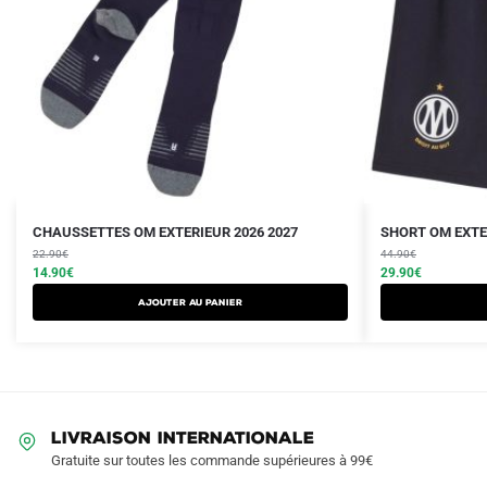
Le
Le
Le
Le
Ce
CHAUSSETTES OM EXTERIEUR 2026 2027
SHORT OM EXTER
prix
prix
prix
prix
22.90
€
produit
44.90
€
initial
actuel
initial
actuel
14.90
€
29.90
€
a
était :
est :
était :
est :
Ajouter au panier
plusieurs
22.90€.
14.90€.
44.90€.
29.90€.
variations.
Les
options
peuvent
LIVRAISON INTERNATIONALE
être
Gratuite sur toutes les commande supérieures à 99€
choisies