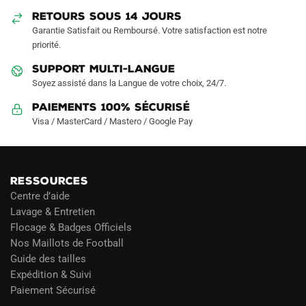
sur
sur
RETOURS SOUS 14 JOURS
la
la
Garantie Satisfait ou Remboursé. Votre satisfaction est notre
page
page
priorité.
du
du
produit
produit
SUPPORT MULTI-LANGUE
Soyez assisté dans la Langue de votre choix, 24/7.
Paiements 100% Sécurisé
Visa / MasterCard / Mastero / Google Pay
RESSOURCES
Centre d’aide
Lavage & Entretien
Flocage & Badges Officiels
Nos Maillots de Football
Guide des tailles
Expédition & Suivi
Paiement Sécurisé
Blog