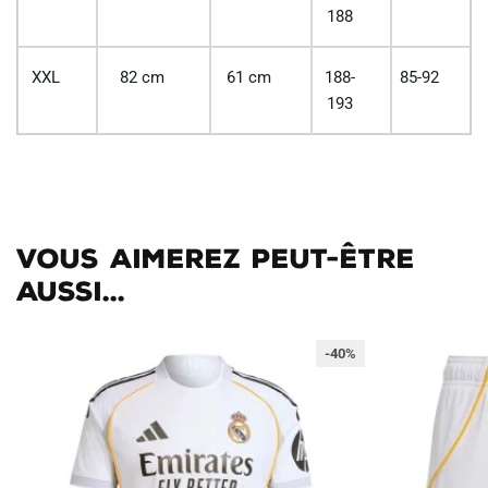
188
XXL
82 cm
61 cm
188-
85-92
193
Vous aimerez peut-être
aussi...
-40%