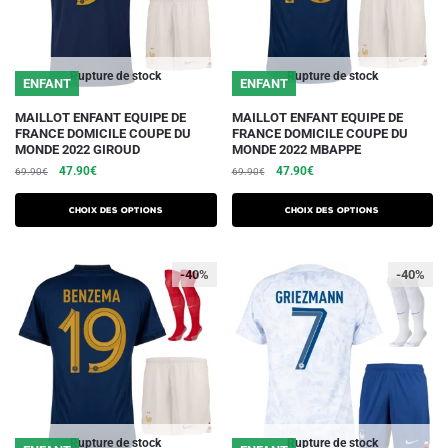
la
la
page
page
du
du
Rupture de stock
Rupture de stock
ENFANT
ENFANT
produit
produit
Ce
Ce
MAILLOT ENFANT EQUIPE DE
MAILLOT ENFANT EQUIPE DE
FRANCE DOMICILE COUPE DU
FRANCE DOMICILE COUPE DU
produit
produit
MONDE 2022 GIROUD
MONDE 2022 MBAPPE
a
a
Le
Le
Le
Le
47.90
€
47.90
€
69.90
€
69.90
€
plusieurs
plusieurs
prix
prix
prix
prix
initial
actuel
initial
actuel
variations.
variations.
Choix des options
Choix des options
était :
est :
était :
est :
Les
Les
69.90€.
47.90€.
69.90€.
47.90€.
options
options
-40%
-40%
peuvent
peuvent
être
être
choisies
choisies
sur
sur
la
la
page
page
du
du
Rupture de stock
Rupture de stock