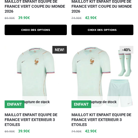
Ce
Ce
MAILLOT ENFANT EQUIPE DE
MAILLOT KIT ENFANT EQUIPE DE
FRANCE VERT COUPE DU MONDE
FRANCE VERT COUPE DU MONDE
produit
produit
2026
2026
a
a
Le
Le
Le
Le
39.90
€
42.90
€
69.90
€
74.90
€
plusieurs
plusieurs
prix
prix
prix
prix
initial
actuel
initial
actuel
variations.
variations.
Choix des options
Choix des options
était :
est :
était :
est :
Les
Les
69.90€.
39.90€.
74.90€.
42.90€.
options
options
NEW!
-40%
-40%
-40%
peuvent
peuvent
être
être
choisies
choisies
sur
sur
la
la
page
page
du
du
Rupture de stock
Rupture de stock
ENFANT
ENFANT
produit
produit
Ce
Ce
MAILLOT ENFANT EQUIPE DE
MAILLOT KIT ENFANT EQUIPE DE
FRANCE VERT EXTERIEUR 3
FRANCE VERT EXTERIEUR 3
produit
produit
ETOILES
ETOILES
a
a
Le
Le
Le
Le
39.90
€
42.90
€
69.90
€
74.90
€
plusieurs
plusieurs
prix
prix
prix
prix