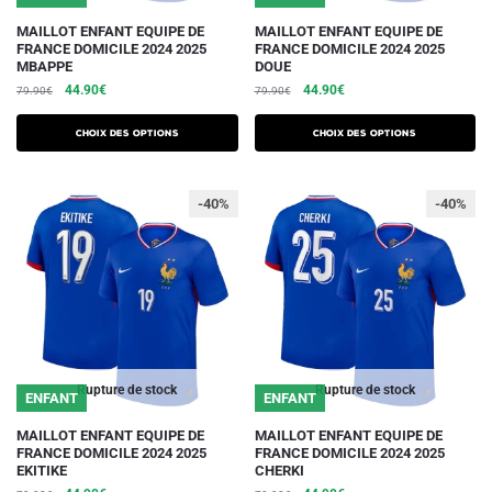
Ce
Ce
MAILLOT ENFANT EQUIPE DE
MAILLOT ENFANT EQUIPE DE
FRANCE DOMICILE 2024 2025
FRANCE DOMICILE 2024 2025
produit
produit
MBAPPE
DOUE
a
a
Le
Le
Le
Le
44.90
€
44.90
€
79.90
€
79.90
€
plusieurs
plusieurs
prix
prix
prix
prix
initial
actuel
initial
actuel
variations.
variations.
Choix des options
Choix des options
était :
est :
était :
est :
Les
Les
79.90€.
44.90€.
79.90€.
44.90€.
options
options
-40%
-40%
peuvent
peuvent
être
être
choisies
choisies
sur
sur
la
la
page
page
du
du
Rupture de stock
Rupture de stock
ENFANT
ENFANT
produit
produit
Ce
Ce
MAILLOT ENFANT EQUIPE DE
MAILLOT ENFANT EQUIPE DE
FRANCE DOMICILE 2024 2025
FRANCE DOMICILE 2024 2025
produit
produit
EKITIKE
CHERKI
a
a