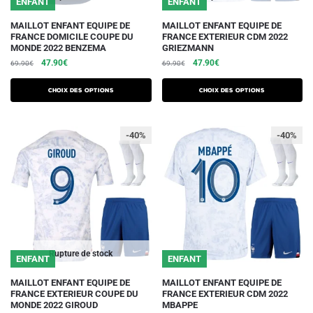
ENFANT
ENFANT
produit
produit
Ce
Ce
MAILLOT ENFANT EQUIPE DE
MAILLOT ENFANT EQUIPE DE
FRANCE DOMICILE COUPE DU
FRANCE EXTERIEUR CDM 2022
produit
produit
MONDE 2022 BENZEMA
GRIEZMANN
a
a
Le
Le
Le
Le
47.90
€
47.90
€
69.90
€
69.90
€
plusieurs
plusieurs
prix
prix
prix
prix
initial
actuel
initial
actuel
variations.
variations.
Choix des options
Choix des options
était :
est :
était :
est :
Les
Les
69.90€.
47.90€.
69.90€.
47.90€.
options
options
-40%
-40%
peuvent
peuvent
être
être
choisies
choisies
sur
sur
la
la
page
page
du
du
Rupture de stock
ENFANT
ENFANT
produit
produit
Ce
Ce
MAILLOT ENFANT EQUIPE DE
MAILLOT ENFANT EQUIPE DE
FRANCE EXTERIEUR COUPE DU
FRANCE EXTERIEUR CDM 2022
produit
produit
MONDE 2022 GIROUD
MBAPPE