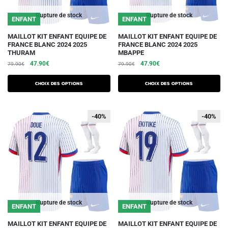
du
du
Rupture de stock
Rupture de stock
ENFANT
ENFANT
produit
produit
Ce
Ce
MAILLOT KIT ENFANT EQUIPE DE
MAILLOT KIT ENFANT EQUIPE DE
FRANCE BLANC 2024 2025
FRANCE BLANC 2024 2025
produit
produit
THURAM
MBAPPE
a
a
Le
Le
Le
Le
47.90
€
47.90
€
79.90
€
79.90
€
plusieurs
plusieurs
prix
prix
prix
prix
initial
actuel
initial
actuel
variations.
variations.
Choix des options
Choix des options
était :
est :
était :
est :
Les
Les
79.90€.
47.90€.
79.90€.
47.90€.
options
options
-40%
-40%
-40%
-40%
peuvent
peuvent
être
être
choisies
choisies
sur
sur
la
la
page
page
du
du
Rupture de stock
Rupture de stock
ENFANT
ENFANT
produit
produit
Ce
Ce
MAILLOT KIT ENFANT EQUIPE DE
MAILLOT KIT ENFANT EQUIPE DE