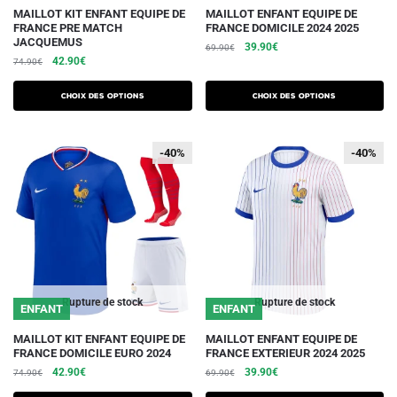
Ce
Ce
MAILLOT KIT ENFANT EQUIPE DE
MAILLOT ENFANT EQUIPE DE
FRANCE PRE MATCH
FRANCE DOMICILE 2024 2025
produit
produit
JACQUEMUS
Le
Le
39.90
€
69.90
€
a
a
Le
Le
42.90
€
74.90
€
prix
prix
plusieurs
plusieurs
prix
prix
initial
actuel
initial
actuel
variations.
variations.
était :
est :
Choix des options
Choix des options
était :
est :
69.90€.
39.90€.
Les
Les
74.90€.
42.90€.
options
options
-40%
-40%
-40%
-40%
peuvent
peuvent
être
être
choisies
choisies
sur
sur
la
la
page
page
du
du
Rupture de stock
Rupture de stock
ENFANT
ENFANT
produit
produit
Ce
Ce
MAILLOT KIT ENFANT EQUIPE DE
MAILLOT ENFANT EQUIPE DE
FRANCE DOMICILE EURO 2024
FRANCE EXTERIEUR 2024 2025
produit
produit
Le
Le
Le
Le
42.90
€
39.90
€
74.90
€
69.90
€
a
a
prix
prix
prix
prix