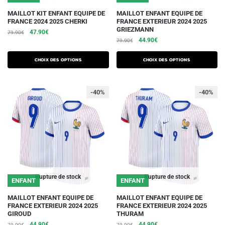
produit
produit
Ce
Ce
MAILLOT KIT ENFANT EQUIPE DE
MAILLOT ENFANT EQUIPE DE
FRANCE 2024 2025 CHERKI
FRANCE EXTERIEUR 2024 2025
produit
produit
GRIEZMANN
Le
Le
47.90
€
79.90
€
a
a
Le
Le
44.90
€
prix
prix
79.90
€
plusieurs
plusieurs
prix
prix
initial
actuel
initial
actuel
variations.
était :
est :
variations.
Choix des options
Choix des options
était :
est :
79.90€.
47.90€.
Les
Les
79.90€.
44.90€.
options
options
-40%
-40%
peuvent
peuvent
être
être
choisies
choisies
sur
sur
la
la
page
page
du
du
Rupture de stock
Rupture de stock
ENFANT
ENFANT
produit
produit
Ce
Ce
MAILLOT ENFANT EQUIPE DE
MAILLOT ENFANT EQUIPE DE
FRANCE EXTERIEUR 2024 2025
FRANCE EXTERIEUR 2024 2025
produit
produit
GIROUD
THURAM
a
a
Le
Le
Le
Le
44.90
€
44.90
€
79.90
€
79.90
€