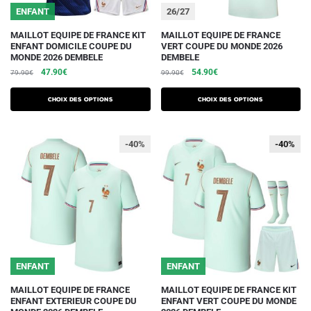
ENFANT
26/27
produit
produit
Ce
Ce
MAILLOT EQUIPE DE FRANCE KIT
MAILLOT EQUIPE DE FRANCE
ENFANT DOMICILE COUPE DU
VERT COUPE DU MONDE 2026
produit
produit
MONDE 2026 DEMBELE
DEMBELE
a
a
Le
Le
Le
Le
47.90
€
54.90
€
79.90
€
99.90
€
plusieurs
plusieurs
prix
prix
prix
prix
initial
actuel
initial
actuel
variations.
variations.
Choix des options
Choix des options
était :
est :
était :
est :
Les
Les
79.90€.
47.90€.
99.90€.
54.90€.
options
options
-40%
-40%
-40%
peuvent
peuvent
être
être
choisies
choisies
sur
sur
la
la
page
page
du
du
ENFANT
ENFANT
produit
produit
Ce
Ce
MAILLOT EQUIPE DE FRANCE
MAILLOT EQUIPE DE FRANCE KIT
ENFANT EXTERIEUR COUPE DU
ENFANT VERT COUPE DU MONDE
produit
produit