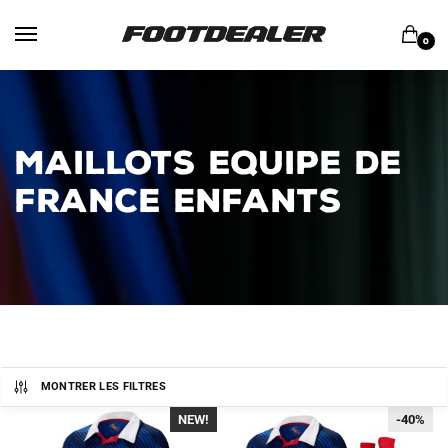
Skip
Skip
to
to
0
navigation
content
MAILLOTS EQUIPE DE
FRANCE ENFANTS
MONTRER LES FILTRES
NEW!
-40%
-40%
-40%