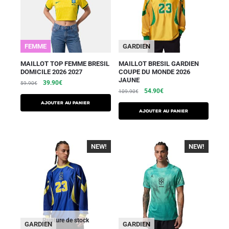
FEMME
GARDIEN
MAILLOT TOP FEMME BRESIL
MAILLOT BRESIL GARDIEN
DOMICILE 2026 2027
COUPE DU MONDE 2026
JAUNE
39.90
€
59.90
€
54.90
€
109.90
€
AJOUTER AU PANIER
AJOUTER AU PANIER
NEW!
-40%
NEW!
-40%
Rupture de stock
GARDIEN
GARDIEN