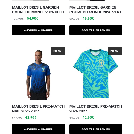
MAILLOT BRESIL GARDIEN
MAILLOT BRESIL GARDIEN
COUPE DU MONDE 2026 BLEU
COUPE DU MONDE 2026 VERT
54.90
€
49.90
€
109.90
€
89.90
€
AJOUTER AU PANIER
AJOUTER AU PANIER
NEW!
-40%
NEW!
-40%
MAILLOT BRESIL PRE-MATCH
MAILLOT BRESIL PRE-MATCH
NIKE 2026 2027
2026 2027
42.90
€
42.90
€
64.90
€
64.90
€
AJOUTER AU PANIER
AJOUTER AU PANIER