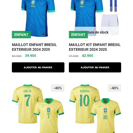
Rupture de stock
ENFANT
ENFANT
MAILLOT ENFANT BRESIL
MAILLOT KIT ENFANT BRESIL
EXTERIEUR 2024 2025
EXTERIEUR 2024 2025
39.90
€
42.90
€
69.90
€
74.90
€
AJOUTER AU PANIER
AJOUTER AU PANIER
-40%
-40%