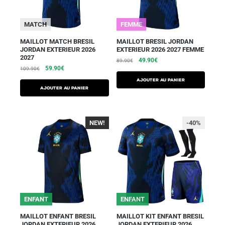
MATCH
FEMME
MAILLOT MATCH BRESIL
MAILLOT BRESIL JORDAN
JORDAN EXTERIEUR 2026
EXTERIEUR 2026 2027 FEMME
2027
49.90
€
89.90
€
59.90
€
109.90
€
AJOUTER AU PANIER
AJOUTER AU PANIER
NEW!
-40%
-40%
ENFANT
ENFANT
MAILLOT ENFANT BRESIL
MAILLOT KIT ENFANT BRESIL
JORDAN EXTERIEUR 2026
JORDAN EXTERIEUR 2026