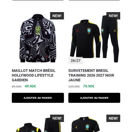
NEW!
-40%
NEW!
26/27
MAILLOT MATCH BRÉSIL
SURVETEMENT BRESIL
HOLLYWOOD LIFESTYLE
TRAINING 2026 2027 NOIR
GARDIEN
JAUNE
49.90
€
79.90
€
89.90
€
129.90
€
AJOUTER AU PANIER
AJOUTER AU PANIER
NEW!
NEW!