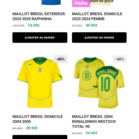
Rupture de stock
FEMME
MAILLOT BRESIL EXTERIEUR
MAILLOT BRESIL DOMICILE
2024 2025 RAPHINHA
2023 2024 FEMME
54.90
€
49.90
€
109.90
€
94.90
€
AJOUTER AU PANIER
AJOUTER AU PANIER
-40%
-40%
-40%
MAILLOT BRESIL DOMICILE
MAILLOT BRESIL 2004
2004 2005
RONALDINHO RESTOCK
TOTAL 90
49.90
€
89.90
€
54.90
€
99.90
€