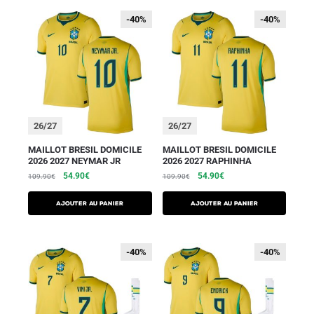
-40%
-40%
-40%
-40%
26/27
26/27
MAILLOT BRESIL DOMICILE
MAILLOT BRESIL DOMICILE
2026 2027 NEYMAR JR
2026 2027 RAPHINHA
54.90
€
54.90
€
109.90
€
109.90
€
AJOUTER AU PANIER
AJOUTER AU PANIER
-40%
-40%
-40%
-40%