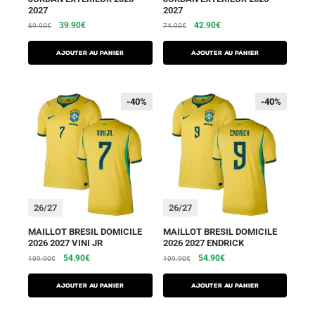
2027
2027
39.90
€
42.90
€
69.90
€
74.90
€
AJOUTER AU PANIER
AJOUTER AU PANIER
-40%
-40%
-40%
-40%
26/27
26/27
MAILLOT BRESIL DOMICILE
MAILLOT BRESIL DOMICILE
2026 2027 VINI JR
2026 2027 ENDRICK
54.90
€
54.90
€
109.90
€
109.90
€
AJOUTER AU PANIER
AJOUTER AU PANIER