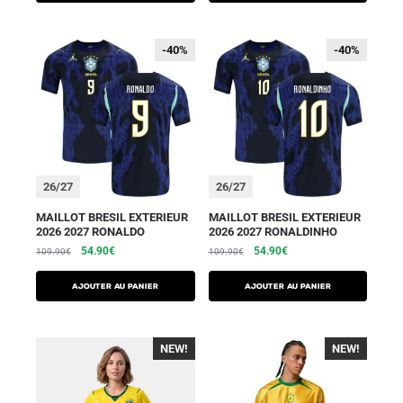
-40%
-40%
-40%
-40%
26/27
26/27
MAILLOT BRESIL EXTERIEUR
MAILLOT BRESIL EXTERIEUR
2026 2027 RONALDO
2026 2027 RONALDINHO
54.90
€
54.90
€
109.90
€
109.90
€
AJOUTER AU PANIER
AJOUTER AU PANIER
NEW!
-40%
NEW!
-40%