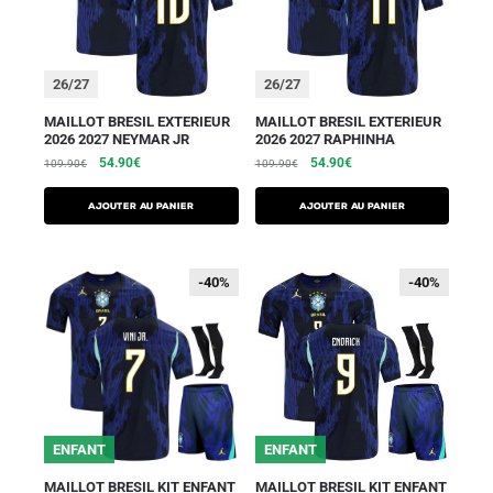
26/27
26/27
MAILLOT BRESIL EXTERIEUR
MAILLOT BRESIL EXTERIEUR
2026 2027 NEYMAR JR
2026 2027 RAPHINHA
54.90
€
54.90
€
109.90
€
109.90
€
AJOUTER AU PANIER
AJOUTER AU PANIER
-40%
-40%
-40%
-40%
ENFANT
ENFANT
MAILLOT BRESIL KIT ENFANT
MAILLOT BRESIL KIT ENFANT