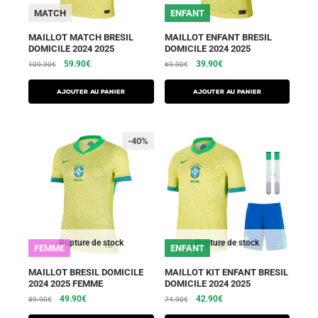
MATCH
ENFANT
MAILLOT MATCH BRESIL
MAILLOT ENFANT BRESIL
DOMICILE 2024 2025
DOMICILE 2024 2025
59.90
€
39.90
€
109.90
€
69.90
€
AJOUTER AU PANIER
AJOUTER AU PANIER
-40%
Rupture de stock
Rupture de stock
FEMME
ENFANT
MAILLOT BRESIL DOMICILE
MAILLOT KIT ENFANT BRESIL
2024 2025 FEMME
DOMICILE 2024 2025
49.90
€
42.90
€
89.90
€
74.90
€