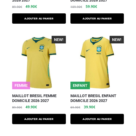
2026 2027
DOMICILE 2026 2027
49.90
€
59.90
€
89.90
€
109.90
€
AJOUTER AU PANIER
AJOUTER AU PANIER
NEW!
-40%
NEW!
-40%
FEMME
ENFANT
MAILLOT BRESIL FEMME
MAILLOT BRESIL ENFANT
DOMICILE 2026 2027
DOMICILE 2026 2027
49.90
€
39.90
€
89.90
€
69.90
€
AJOUTER AU PANIER
AJOUTER AU PANIER