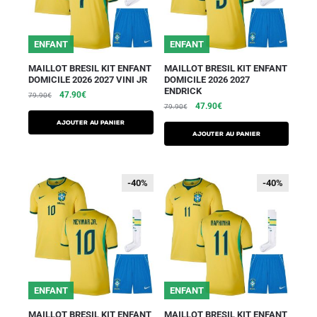
ENFANT
ENFANT
MAILLOT BRESIL KIT ENFANT
MAILLOT BRESIL KIT ENFANT
DOMICILE 2026 2027 VINI JR
DOMICILE 2026 2027
ENDRICK
47.90
€
79.90
€
47.90
€
79.90
€
AJOUTER AU PANIER
AJOUTER AU PANIER
-40%
-40%
-40%
-40%
ENFANT
ENFANT
MAILLOT BRESIL KIT ENFANT
MAILLOT BRESIL KIT ENFANT