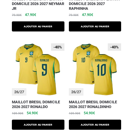
DOMICILE 2026 2027 NEYMAR
DOMICILE 2026 2027
JR
RAPHINHA
47.90
€
47.90
€
79.90
€
79.90
€
AJOUTER AU PANIER
AJOUTER AU PANIER
-40%
-40%
-40%
-40%
26/27
26/27
MAILLOT BRESIL DOMICILE
MAILLOT BRESIL DOMICILE
2026 2027 RONALDO
2026 2027 RONALDINHO
54.90
€
54.90
€
109.90
€
109.90
€
AJOUTER AU PANIER
AJOUTER AU PANIER