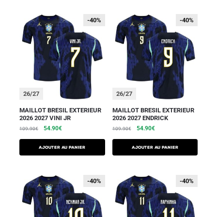
-40%
-40%
-40%
-40%
26/27
26/27
MAILLOT BRESIL EXTERIEUR
MAILLOT BRESIL EXTERIEUR
2026 2027 VINI JR
2026 2027 ENDRICK
54.90
€
54.90
€
109.90
€
109.90
€
AJOUTER AU PANIER
AJOUTER AU PANIER
-40%
-40%
-40%
-40%