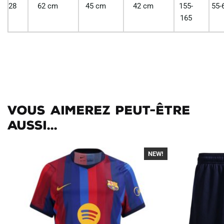
28
62 cm
45 cm
42 cm
155-
55-
165
Vous aimerez peut-être
aussi...
NEW!
-40%