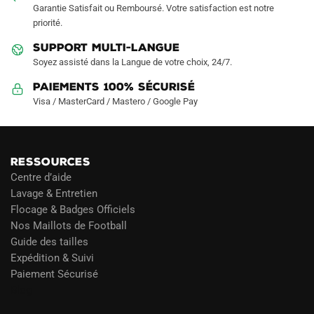
la
la
Garantie Satisfait ou Remboursé. Votre satisfaction est notre
page
page
priorité.
du
du
SUPPORT MULTI-LANGUE
produit
produit
Soyez assisté dans la Langue de votre choix, 24/7.
Paiements 100% Sécurisé
Visa / MasterCard / Mastero / Google Pay
RESSOURCES
Centre d’aide
Lavage & Entretien
Flocage & Badges Officiels
Nos Maillots de Football
Guide des tailles
Expédition & Suivi
Paiement Sécurisé
Blog