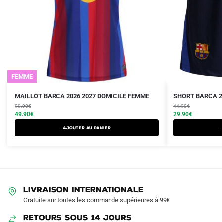
FEMME
Le
Le
Le
Le
Ce
Ce
MAILLOT BARCA 2026 2027 DOMICILE FEMME
SHORT BARCA 2
prix
prix
prix
prix
produit
99.90
€
produit
44.90
€
initial
actuel
initial
actuel
49.90
€
29.90
€
a
a
était :
est :
était :
est :
AJOUTER AU PANIER
plusieurs
plusieurs
99.90€.
49.90€.
44.90€.
29.90€.
variations.
variations.
Les
Les
options
options
peuvent
peuvent
LIVRAISON INTERNATIONALE
être
être
Gratuite sur toutes les commande supérieures à 99€
choisies
choisies
sur
sur
RETOURS SOUS 14 JOURS