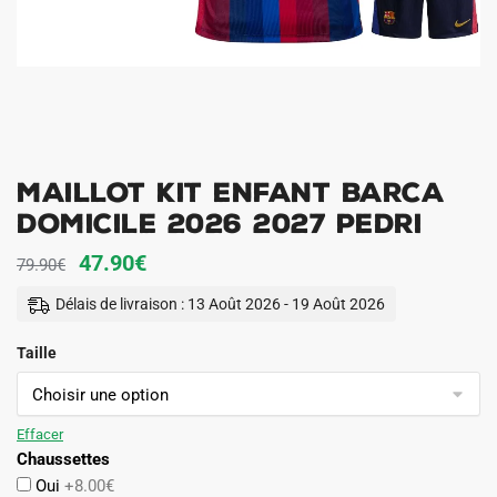
Maillot Kit Enfant Barca
Domicile 2026 2027 Pedri
Le
Le
47.90
€
79.90
€
prix
prix
Délais de livraison : 13 Août 2026 - 19 Août 2026
initial
actuel
Taille
était :
est :
79.90€.
47.90€.
Effacer
Chaussettes
Oui
+8.00€