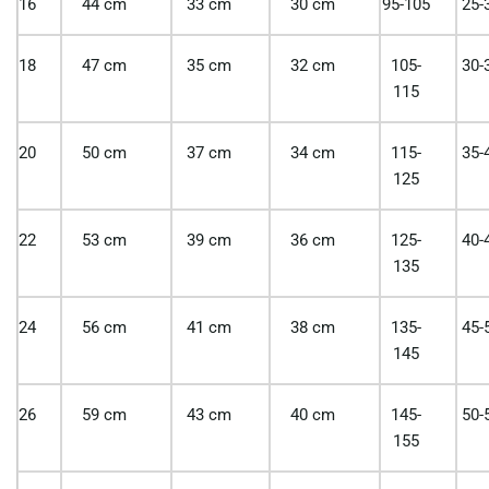
16
44 cm
33 cm
30 cm
95-105
25-
18
47 cm
35 cm
32 cm
105-
30-
115
20
50 cm
37 cm
34 cm
115-
35-
125
22
53 cm
39 cm
36 cm
125-
40-
135
24
56 cm
41 cm
38 cm
135-
45-
145
26
59 cm
43 cm
40 cm
145-
50-
155